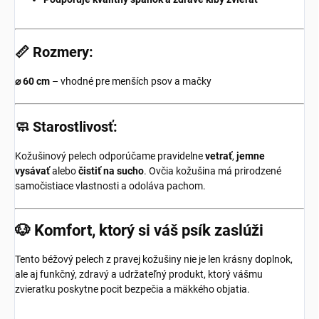
📏 Rozmery:
⌀ 60 cm
– vhodné pre menších psov a mačky
🧼 Starostlivosť:
Kožušinový pelech odporúčame pravidelne
vetrať
,
jemne
vysávať
alebo
čistiť na sucho
. Ovčia kožušina má prirodzené
samočistiace vlastnosti a odoláva pachom.
🐶 Komfort, ktorý si váš psík zaslúži
Tento béžový pelech z pravej kožušiny nie je len krásny doplnok,
ale aj funkčný, zdravý a udržateľný produkt, ktorý vášmu
zvieratku poskytne pocit bezpečia a mäkkého objatia.