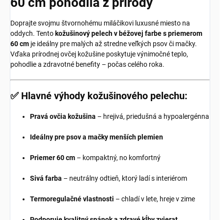
60 cm pohodlia z prírody
Doprajte svojmu štvornohému miláčikovi luxusné miesto na
oddych. Tento
kožušinový pelech v béžovej farbe s priemerom
60 cm
je ideálny pre malých až stredne veľkých psov či mačky.
Vďaka prírodnej ovčej kožušine poskytuje výnimočné teplo,
pohodlie a zdravotné benefity – počas celého roka.
✅ Hlavné výhody kožušinového pelechu:
Pravá ovčia kožušina
– hrejivá, priedušná a hypoalergénna
Ideálny pre psov a mačky menších plemien
Priemer 60 cm
– kompaktný, no komfortný
Sivá farba
– neutrálny odtieň, ktorý ladí s interiérom
Termoregulačné vlastnosti
– chladí v lete, hreje v zime
Podporuje kvalitný spánok a zdravé kĺby zvierat