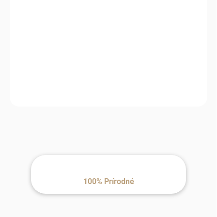
MOŽNOSTI
DORUČENIA
−
+
Pridať do košíka
Raz si doň ľahne a už nebude chcieť iný – mäkký kožušinový
pelech mu dopraje teplo, pohodlie a pokojný spánok každý deň.
100% Prírodné