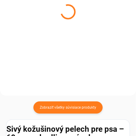
sivá 180x65 cm
€49,99
od
€125
od €40,64 bez DPH
€101,63 bez DPH
Detail
Do košíka
Univerzálny doplnok, ktorý zútulní
každý priestor. Sivá ovčia
Nenápadná elegancia, ktorá
kožušina spája prirodzené teplo s
zapadne do každého priestoru.
moderným vzhľadom a vytvára
Double sivá ovčia kožušina
príjemnú atmosféru na každý
ponúka extra pohodlie a vytvára
deň. ...
príjemnú atmosféru pre dokonalý
oddych. ...
Zobraziť všetky súvisiace produkty
Sivý kožušinový pelech pre psa –