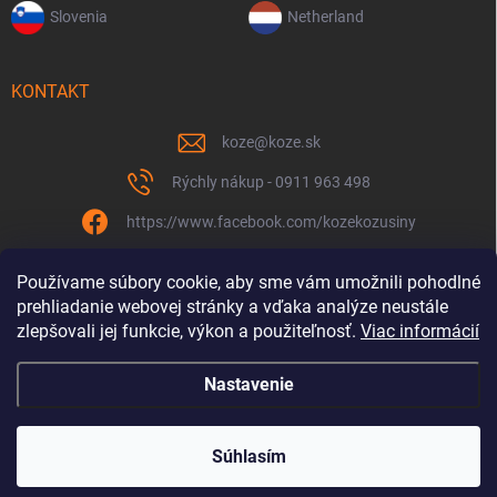
Slovenia
Netherland
KONTAKT
koze
@
koze.sk
Rýchly nákup - 0911 963 498
https://www.facebook.com/kozekozusiny
koze.sk
Používame súbory cookie, aby sme vám umožnili pohodlné
prehliadanie webovej stránky a vďaka analýze neustále
zlepšovali jej funkcie, výkon a použiteľnosť.
Viac informácií
Nastavenie
Spolu to ťaháme už 9 rokov
Copyright 2026
Koze.sk
. Všetky práva vyhradené.
Súhlasím
Vytvoril Shoptet