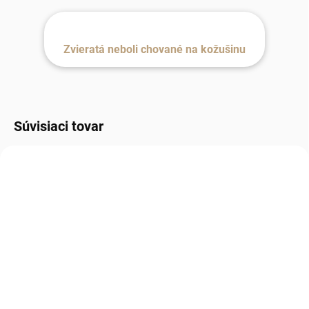
Zvieratá neboli chované na kožušinu
Súvisiaci tovar
NAJLEPŠIE
NAJLEPŠIE
HODNOTENÉ
HODNOTENÉ
SKLADOM
SKLADOM, DO 3 DNÍ U VÁS.
Ovčia kožušina double
Ovčia kožušina sivá