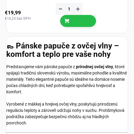
−
+
€19,99
€16,25 bez DPH
👞 Pánske papuče z ovčej vlny –
komfort a teplo pre vaše nohy
Predstavujeme vám pánske papuče z
prírodnej ovčej vlny
, ktoré
spájajú tradičnú slovenskú výrobu, maximálne pohodlie a kvalitné
materiály. Tieto elegantné papuče sú ideálne na domáce nosenie
počas chladných dní, keď potrebujete spoľahlivú hrejivosť a
komfort.
Vyrobené z mäkkej a hrejivej ovčej vlny, poskytujú prirodzenú
reguláciu teploty a zároveň udržujú nohy v suchu. Protišmyková
podrážka zabezpečuje bezpečnú chôdzu aj na hladkých
povrchoch.