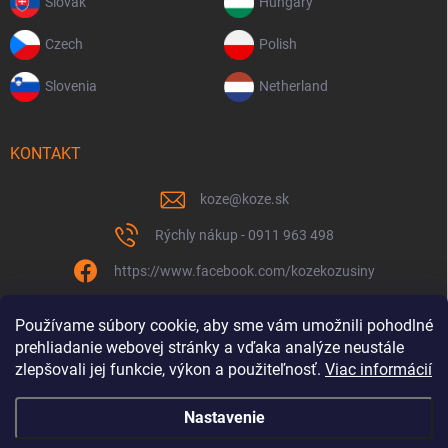
Slovak
Hungary
Czech
Polish
Slovenia
Netherland
KONTAKT
koze
@
koze.sk
Rýchly nákup - 0911 963 498
https://www.facebook.com/kozekozusiny
koze.sk
Používame súbory cookie, aby sme vám umožnili pohodlné
prehliadanie webovej stránky a vďaka analýze neustále
zlepšovali jej funkcie, výkon a použiteľnosť.
Viac informácií
Nastavenie
Spolu to ťaháme už 9 rokov