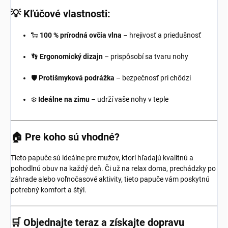
💡
Kľúčové vlastnosti:
🐑
100 % prírodná ovčia vlna
– hrejivosť a priedušnosť
👣
Ergonomický dizajn
– prispôsobí sa tvaru nohy
🛡️
Protišmyková podrážka
– bezpečnosť pri chôdzi
❄️
Ideálne na zimu
– udrží vaše nohy v teple
🏠
Pre koho sú vhodné?
Tieto papuče sú ideálne pre mužov, ktorí hľadajú kvalitnú a
pohodlnú obuv na každý deň. Či už na relax doma, prechádzky po
záhrade alebo voľnočasové aktivity, tieto papuče vám poskytnú
potrebný komfort a štýl.
🛒
Objednajte teraz a získajte dopravu