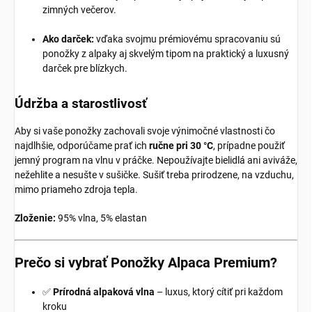
zimných večerov.
Ako darček:
vďaka svojmu prémiovému spracovaniu sú
ponožky z alpaky aj skvelým tipom na praktický a luxusný
darček pre blízkych.
Údržba a starostlivosť
Aby si vaše ponožky zachovali svoje výnimočné vlastnosti čo
najdlhšie, odporúčame prať ich
ručne pri 30 °C
, prípadne použiť
jemný program na vlnu v práčke. Nepoužívajte bielidlá ani aviváže,
nežehlite a nesušte v sušičke. Sušiť treba prirodzene, na vzduchu,
mimo priameho zdroja tepla.
Zloženie:
95% vlna, 5% elastan
Prečo si vybrať Ponožky Alpaca Premium?
✅
Prírodná alpaková vlna
– luxus, ktorý cítiť pri každom
kroku