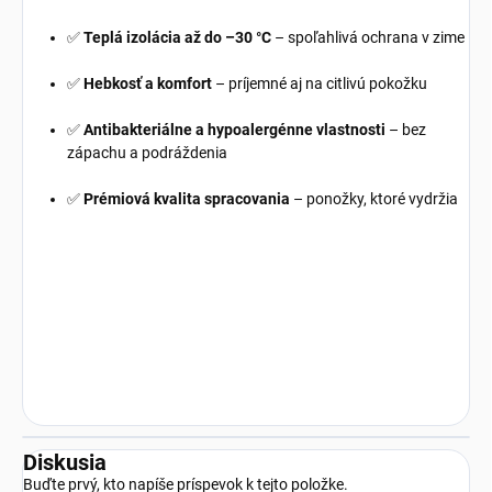
✅
Teplá izolácia až do –30 °C
– spoľahlivá ochrana v zime
✅
Hebkosť a komfort
– príjemné aj na citlivú pokožku
✅
Antibakteriálne a hypoalergénne vlastnosti
– bez
zápachu a podráždenia
✅
Prémiová kvalita spracovania
– ponožky, ktoré vydržia
Diskusia
Buďte prvý, kto napíše príspevok k tejto položke.