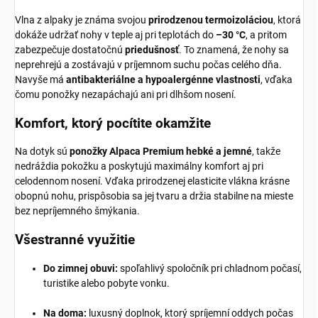
Vlna z alpaky je známa svojou
prirodzenou termoizoláciou
, ktorá
dokáže udržať nohy v teple aj pri teplotách do
–30 °C
, a pritom
zabezpečuje dostatočnú
priedušnosť
. To znamená, že nohy sa
neprehrejú a zostávajú v príjemnom suchu počas celého dňa.
Navyše má
antibakteriálne a hypoalergénne vlastnosti
, vďaka
čomu ponožky nezapáchajú ani pri dlhšom nosení.
Komfort, ktorý pocítite okamžite
Na dotyk sú
ponožky Alpaca Premium hebké a jemné
, takže
nedráždia pokožku a poskytujú maximálny komfort aj pri
celodennom nosení. Vďaka prirodzenej elasticite vlákna krásne
obopnú nohu, prispôsobia sa jej tvaru a držia stabilne na mieste
bez nepríjemného šmýkania.
Všestranné využitie
Do zimnej obuvi:
spoľahlivý spoločník pri chladnom počasí,
turistike alebo pobyte vonku.
Na doma:
luxusný doplnok, ktorý spríjemní oddych počas