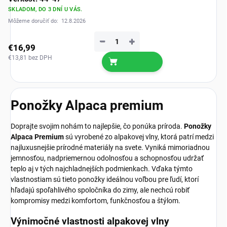
SKLADOM, DO 3 DNÍ U VÁS.
Môžeme doručiť do:
12.8.2026
−
+
€16,99
€13,81 bez DPH
Ponožky Alpaca premium
Doprajte svojim nohám to najlepšie, čo ponúka príroda.
Ponožky
Alpaca Premium
sú vyrobené zo alpakovej vlny, ktorá patrí medzi
najluxusnejšie prírodné materiály na svete. Vyniká mimoriadnou
jemnosťou, nadpriemernou odolnosťou a schopnosťou udržať
teplo aj v tých najchladnejších podmienkach. Vďaka týmto
vlastnostiam sú tieto ponožky ideálnou voľbou pre ľudí, ktorí
hľadajú spoľahlivého spoločníka do zimy, ale nechcú robiť
kompromisy medzi komfortom, funkčnosťou a štýlom.
Výnimočné vlastnosti alpakovej vlny