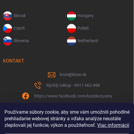
Slovak
Hungary
Czech
Polish
Slovenia
Netherland
KONTAKT
koze
@
koze.sk
Rýchly nákup - 0911 963 498
https://www.facebook.com/kozekozusiny
koze.sk
Používame súbory cookie, aby sme vám umožnili pohodlné
prehliadanie webovej stránky a vďaka analýze neustále
zlepšovali jej funkcie, výkon a použiteľnosť.
Viac informácií