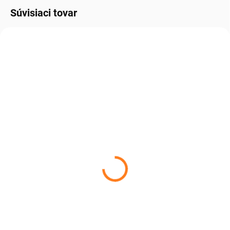
Súvisiaci tovar
TIP NA DARČEK
MILÁČIK ZÁKAZNÍKOV
SKLADOM, DO 3 DNÍ U VÁS.
SKLADOM
Pánske ponožky
Dámske ponožky
ALPACA 95% 3kusy
ALPACA 95% 3kusy
€21,99
€21,99
€17,88 bez DPH
€17,88 bez DPH
Detail
Detail
Navrhnuté pre každodenné
Navrhnuté pre každodenné