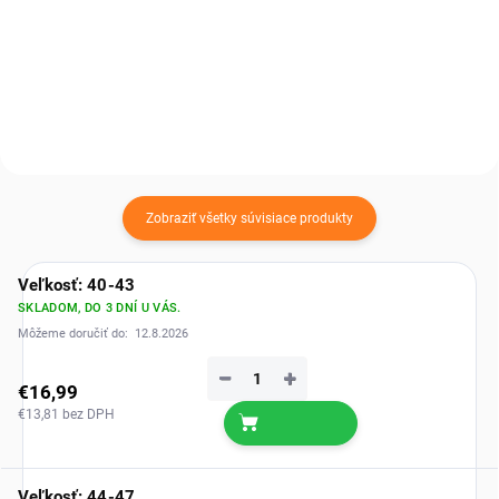
používanie – ponožky dobre
nosenie – ponožky dobre sedia,
držia, neprekážajú a prinášajú
neprekážajú a prinášajú príjemný
príjemný pocit pri chôdzi.
pocit pri chôdzi.
Zobraziť všetky súvisiace produkty
Veľkosť: 40-43
SKLADOM, DO 3 DNÍ U VÁS.
Môžeme doručiť do:
12.8.2026
−
+
€16,99
€13,81 bez DPH
Veľkosť: 44-47