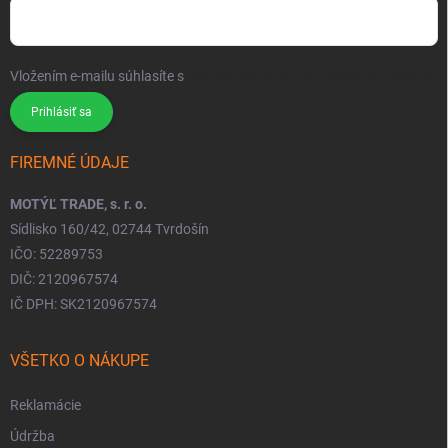
Vložením e-mailu súhlasíte s
podmienkami ochrany osobných údajov
Prihlásiť sa
FIREMNÉ ÚDAJE
MOTÝĽ TRADE, s. r. o.
Sídlisko 160/42, 02744 Tvrdošín
IČO: 52289753
DIČ: 2120967574
IČ DPH: SK2120967574
VŠETKO O NÁKUPE
Reklamácie
Údržba