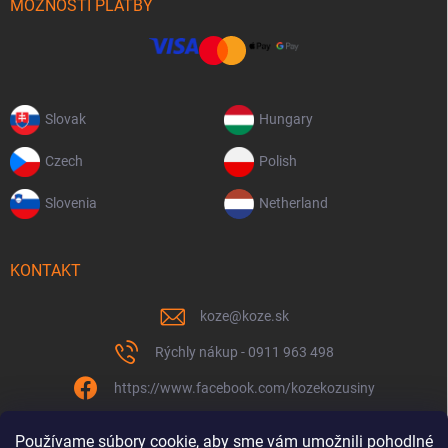
MOŽNOSTI PLATBY
Slovak
Hungary
Czech
Polish
Slovenia
Netherland
KONTAKT
koze
@
koze.sk
Rýchly nákup - 0911 963 498
https://www.facebook.com/kozekozusiny
koze.sk
Používame súbory cookie, aby sme vám umožnili pohodlné