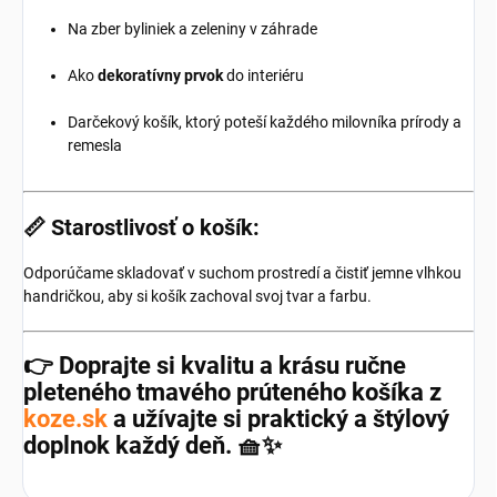
Na zber byliniek a zeleniny v záhrade
Ako
dekoratívny prvok
do interiéru
Darčekový košík, ktorý poteší každého milovníka prírody a
remesla
📏
Starostlivosť o košík:
Odporúčame skladovať v suchom prostredí a čistiť jemne vlhkou
handričkou, aby si košík zachoval svoj tvar a farbu.
👉 Doprajte si kvalitu a krásu ručne
pleteného
tmavého prúteného košíka
z
koze.sk
a užívajte si praktický a štýlový
doplnok každý deň. 🧺✨