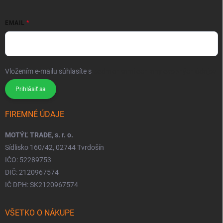
EMAIL
Vložením e-mailu súhlasíte s
podmienkami ochrany osobných údajov
Prihlásiť sa
FIREMNÉ ÚDAJE
MOTÝĽ TRADE, s. r. o.
Sídlisko 160/42, 02744 Tvrdošín
IČO: 52289753
DIČ: 2120967574
IČ DPH: SK2120967574
VŠETKO O NÁKUPE