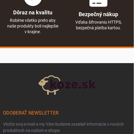
Dôraz na kvalitu
Bezpečný nákup
Robíme všetko preto aby
Vďaka šifrovaniu HTTPS,
naše produkty boli najlepšie
bezpečná platba kartou.
v krajine.
Zápätie
ODOBERAŤ NEWSLETTER
Vložte svoj e-mail a my Vám budeme zasielať informácie o nových
produktoch na našom e-shope.