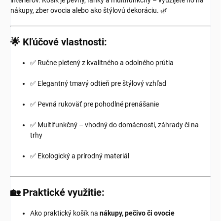
interiérov. Košík je pevný, ľahký a multifunkčný – využijete ho na
nákupy, zber ovocia alebo ako štýlovú dekoráciu. 🌿
🌟
Kľúčové vlastnosti:
✅ Ručne pletený z kvalitného a odolného prútia
✅ Elegantný tmavý odtieň pre štýlový vzhľad
✅ Pevná rukoväť pre pohodlné prenášanie
✅ Multifunkčný – vhodný do domácnosti, záhrady či na
trhy
✅ Ekologický a prírodný materiál
🏡
Praktické využitie:
Ako praktický košík na
nákupy, pečivo či ovocie