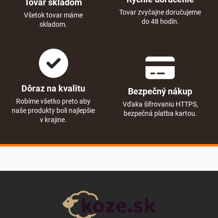
Tovar skladom
Tovar zvyčajne doručujeme
Všetok tovar máme
do 48 hodín.
skladom.
Dôraz na kvalitu
Bezpečný nákup
Robíme všetko preto aby
Vďaka šifrovaniu HTTPS,
naše produkty boli najlepšie
bezpečná platba kartou.
v krajine.
Zápätie