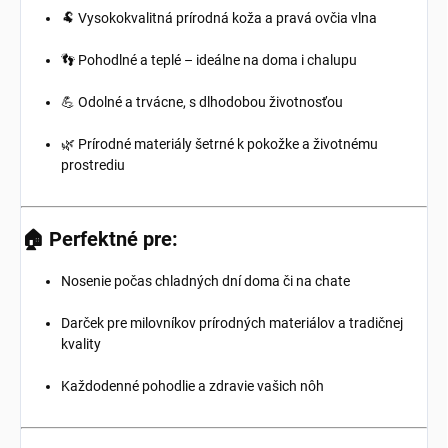
🐏 Vysokokvalitná prírodná koža a pravá ovčia vlna
👣 Pohodlné a teplé – ideálne na doma i chalupu
💪 Odolné a trvácne, s dlhodobou životnosťou
🌿 Prírodné materiály šetrné k pokožke a životnému
prostrediu
🏠
Perfektné pre:
Nosenie počas chladných dní doma či na chate
Darček pre milovníkov prírodných materiálov a tradičnej
kvality
Každodenné pohodlie a zdravie vašich nôh