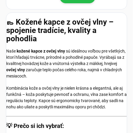
👞 Kožené kapce z ovčej vlny –
spojenie tradície, kvality a
pohodlia
Naše
kožené kapce z ovčej vlny
sú ideálnou voľbou pre všetkých,
ktorí hľadajú trvácne, prírodné a pohodlné papuče. Vyrábajú sa z
kvalitnej hovädzej kože a vnútorná výstelka z mäkkej, hrejivej
ovčej vlny
zaručuje teplo počas celého roka, najmä v chladných
mesiacoch.
Kombinácia kože a ovčej vlny je nielen krásna a elegantná, ale aj
funkčná – koža poskytuje pevnosť a ochranu, vlna zase komfort a
reguláciu teploty. Kapce sú ergonomicky tvarované, aby sadli na
nohu ako uliate a poskytli maximálnu oporu pri chôdzi.
💡
Prečo si ich vybrať: