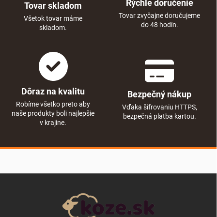
Rýchle doručenie
Tovar skladom
Tovar zvyčajne doručujeme
Všetok tovar máme
do 48 hodín.
skladom.
Dôraz na kvalitu
Bezpečný nákup
Robíme všetko preto aby
Vďaka šifrovaniu HTTPS,
naše produkty boli najlepšie
bezpečná platba kartou.
v krajine.
Zápätie