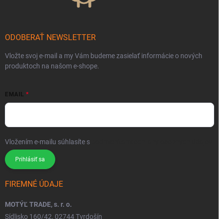
ODOBERAŤ NEWSLETTER
Vložte svoj e-mail a my Vám budeme zasielať informácie o nových
produktoch na našom e-shope.
EMAIL
Vložením e-mailu súhlasíte s
podmienkami ochrany osobných údajov
Prihlásiť sa
FIREMNÉ ÚDAJE
MOTÝĽ TRADE, s. r. o.
Sídlisko 160/42, 02744 Tvrdošín