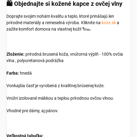
🛍️
Objednajte si kožené kapce z ovčej vlny
Doprajte svojim nohám kvalitu a teplo, ktoré prinášajú len
prírodné materiály a remeselná výroba. Kliknite na
koze.sk
a
zažite komfort domova na vlastnej koži! 🐑👞
Zloženie:
prírodná brusená koža, vnútorná výplň - 100% ovčia
vlna , polyuretanová podrážka
Farba:
hnedá
Vonkajšia časť je vyrobená z kvalitnej brúsenej kože.
Vnútri izolované mäkkou a teplou prírodnou ovčou vlnou.
Vhodné pre dámy, aj pánov.
Veľkostná tabuľka: