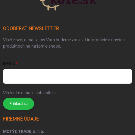
ODOBERAŤ NEWSLETTER
Vložte svoj e-mail a my Vám budeme zasielať informácie o nových
produktoch na našom e-shope.
EMAIL
Vložením e-mailu súhlasíte s
podmienkami ochrany osobných údajov
Prihlásiť sa
FIREMNÉ ÚDAJE
MOTÝĽ TRADE, s. r. o.