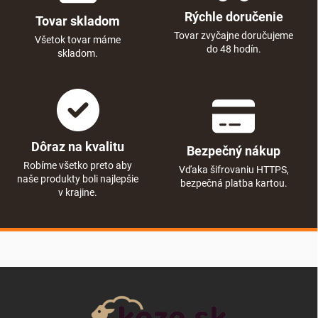
Rýchle doručenie
Tovar skladom
Tovar zvyčajne doručujeme
Všetok tovar máme
do 48 hodín.
skladom.
Dôraz na kvalitu
Bezpečný nákup
Robíme všetko preto aby
Vďaka šifrovaniu HTTPS,
naše produkty boli najlepšie
bezpečná platba kartou.
v krajine.
Zápätie