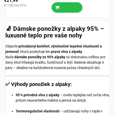
€21,99
€17,88 bez DPH
🧦 Dámske ponožky z alpaky 95% –
luxusné teplo pre vaše nohy
Objavte
prirodzený komfort, výnimočné tepelné vlastnosti a
jemnosť
, ktorú poskytuje len
pravá vlna z alpaky
.
Naše
dámske
ponožky zo 95% alpaky
sú dokonalou voľbou pre
ženy, ktorí hľadajú kvalitu, funkčnosť a štýl. Balenie obsahuje 3
páry – ideálne na každodenné nosenie počas chladných dní.
✅ Výhody ponožiek z alpaky:
95 % prírodná vlna z alpaky
– oveľa teplejšia než ovčia vlna,
pritom neuveriteľne mäkká a jemná na dotyk.
Termoregulačné vlastnosti
– udržiavajú nohy v teple v