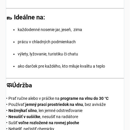
👞 Ideálne na:
každodenné nosenie jar, jeseň, zima
prácu v chladných podmienkach
výlety, lyžovanie, turistiku či chatu
ako darček pre každého, kto miluje kvalitu a teplo
🧼Údržba
• Prať ručne alebo v práčke na
programe na vlnu do 30 °C
• Používať
jemný prací prostriedok na vlnu
, bez aviváže
•
Nežmýkať silno
, len jemné odstreďovanie
•
Nesušiť v sušičke
, nesušiť na radiátore
• Sušiť
voľne rozložené na rovnej ploche
• Nebieliť, nečistiť chemicky