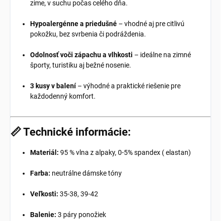
zime, v suchu počas celého dňa.
Hypoalergénne a priedušné
– vhodné aj pre citlivú
pokožku, bez svrbenia či podráždenia.
Odolnosť voči zápachu a vlhkosti
– ideálne na zimné
športy, turistiku aj bežné nosenie.
3 kusy v balení
– výhodné a praktické riešenie pre
každodenný komfort.
📏 Technické informácie:
Materiál:
95 % vlna z alpaky, 0-5% spandex ( elastan)
Farba:
neutrálne dámske tóny
Veľkosti:
35-38, 39-42
Balenie:
3 páry ponožiek