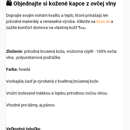
🛍️
Objednajte si kožené kapce z ovčej vlny
Doprajte svojim nohám kvalitu a teplo, ktoré prinášajú len
prírodné materiály a remeselná výroba. Kliknite na
koze.sk
a
zažite komfort domova na vlastnej koži! 🐑👞
Zloženie:
prírodná brusená koža, vnútorná výplň - 100% ovčia
vlna , polyuretanová podrážka
Farba:
hnedá
Vonkajšia časť je vyrobená z kvalitnej brúsenej kože.
Vnútri izolované mäkkou a teplou prírodnou ovčou vlnou.
Vhodné pre dámy, aj pánov.
Veľkostná tabuľka: