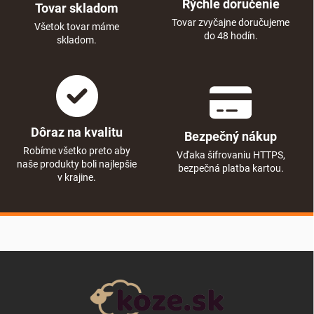
Rýchle doručenie
Tovar skladom
Tovar zvyčajne doručujeme
Všetok tovar máme
do 48 hodín.
skladom.
Dôraz na kvalitu
Bezpečný nákup
Robíme všetko preto aby
Vďaka šifrovaniu HTTPS,
naše produkty boli najlepšie
bezpečná platba kartou.
v krajine.
Zápätie