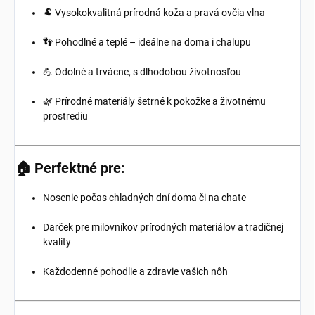
🐏 Vysokokvalitná prírodná koža a pravá ovčia vlna
👣 Pohodlné a teplé – ideálne na doma i chalupu
💪 Odolné a trvácne, s dlhodobou životnosťou
🌿 Prírodné materiály šetrné k pokožke a životnému
prostrediu
🏠
Perfektné pre:
Nosenie počas chladných dní doma či na chate
Darček pre milovníkov prírodných materiálov a tradičnej
kvality
Každodenné pohodlie a zdravie vašich nôh