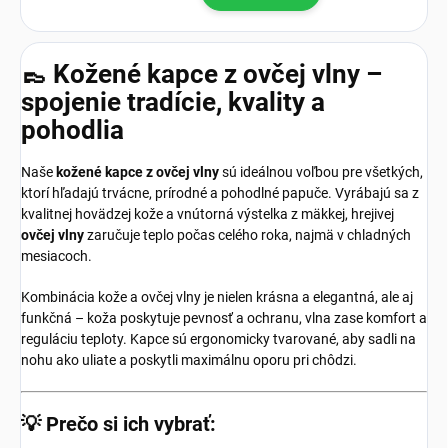
👞 Kožené kapce z ovčej vlny –
spojenie tradície, kvality a
pohodlia
Naše
kožené kapce z ovčej vlny
sú ideálnou voľbou pre všetkých,
ktorí hľadajú trvácne, prírodné a pohodlné papuče. Vyrábajú sa z
kvalitnej hovädzej kože a vnútorná výstelka z mäkkej, hrejivej
ovčej vlny
zaručuje teplo počas celého roka, najmä v chladných
mesiacoch.
Kombinácia kože a ovčej vlny je nielen krásna a elegantná, ale aj
funkčná – koža poskytuje pevnosť a ochranu, vlna zase komfort a
reguláciu teploty. Kapce sú ergonomicky tvarované, aby sadli na
nohu ako uliate a poskytli maximálnu oporu pri chôdzi.
💡
Prečo si ich vybrať: