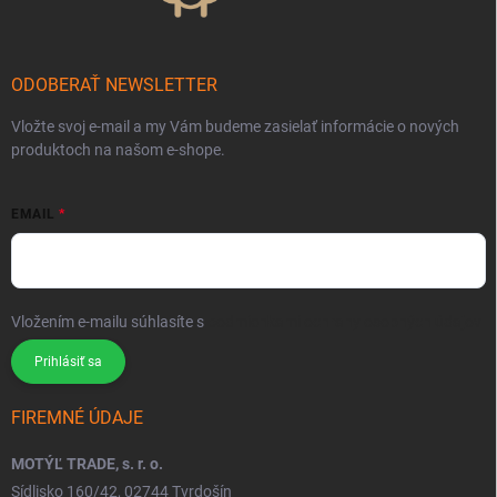
ODOBERAŤ NEWSLETTER
Vložte svoj e-mail a my Vám budeme zasielať informácie o nových
produktoch na našom e-shope.
EMAIL
Vložením e-mailu súhlasíte s
podmienkami ochrany osobných údajov
Prihlásiť sa
FIREMNÉ ÚDAJE
MOTÝĽ TRADE, s. r. o.
Sídlisko 160/42, 02744 Tvrdošín