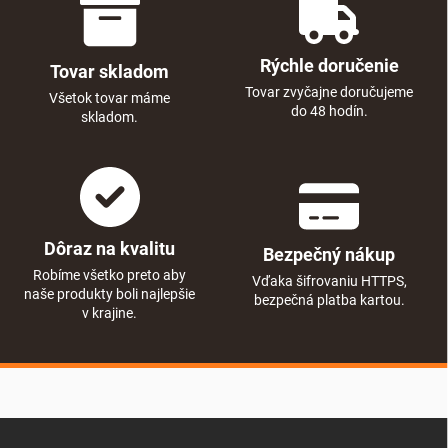
Rýchle doručenie
Tovar skladom
Tovar zvyčajne doručujeme
Všetok tovar máme
do 48 hodín.
skladom.
Dôraz na kvalitu
Bezpečný nákup
Robíme všetko preto aby
Vďaka šifrovaniu HTTPS,
naše produkty boli najlepšie
bezpečná platba kartou.
v krajine.
Zápätie