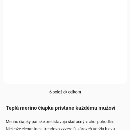
kašmírom svetlo sivá
€33
€33
€26,83 bez DPH
€26,83 bez DPH
Do košíka
Do košíka
Nadčasová sivá čiapka, ktorá
spája čistý dizajn s
Spoľahlivý doplnok, ktorý vás
maximálnym komfortom
udrží v teple a zároveň doplní
počas chladných dní.
každý outfit bez
kompromisov.
6
položiek celkom
Ovládacie prvky výpisu
Teplá merino čiapka pristane každému mužovi
Merino čiapky pánske predstavujú skutočný vrchol pohodlia.
Nielenže elegantne a trendovo vyzerajú, zároveň udržia hlavu