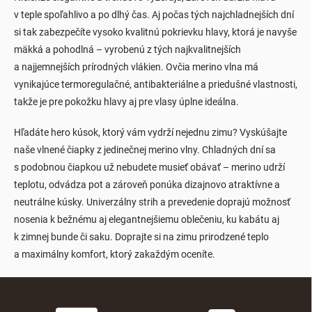
v teple spoľahlivo a po dlhý čas. Aj počas tých najchladnejších dní
si tak zabezpečíte vysoko kvalitnú pokrievku hlavy, ktorá je navyše
mäkká a pohodlná – vyrobenú z tých najkvalitnejších
a najjemnejších prírodných vlákien. Ovčia merino vlna má
vynikajúce termoregulačné, antibakteriálne a priedušné vlastnosti,
takže je pre pokožku hlavy aj pre vlasy úplne ideálna.
Hľadáte hero kúsok, ktorý vám vydrží nejednu zimu? Vyskúšajte
naše vlnené čiapky z jedinečnej merino vlny. Chladných dní sa
s podobnou čiapkou už nebudete musieť obávať – merino udrží
teplotu, odvádza pot a zároveň ponúka dizajnovo atraktívne a
neutrálne kúsky. Univerzálny strih a prevedenie doprajú možnosť
nosenia k bežnému aj elegantnejšiemu oblečeniu, ku kabátu aj
k zimnej bunde či saku. Doprajte si na zimu prirodzené teplo
a maximálny komfort, ktorý zakaždým oceníte.