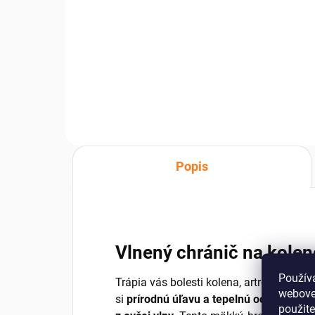
Navrhnuté pre každodenné
nosenie – ponožky dobre sedia,
neprekážajú a prinášajú príjemný
pocit pri chôdzi.
Popis
Vlnený chránič na kolen
Použív
Trápia vás bolesti kolena, artróza aleb
webovej
si
prírodnú úľavu a tepelnú ochranu
vďa
použit