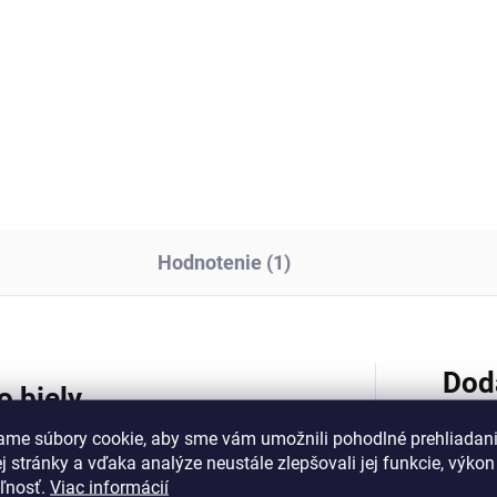
Hodnotenie (1)
Dod
o biely
ame súbory cookie, aby sme vám umožnili pohodlné prehliadan
o chladné kĺby počas zimy? Doprajte
 stránky a vďaka analýze neustále zlepšovali jej funkcie, výkon
ka produktu
vlnený chránič na koleno
Kategó
eľnosť.
Viac informácií