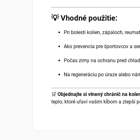
💡
Vhodné použitie:
Pri bolesti kolien, zápaloch, reum
Ako prevencia pre športovcov a se
Počas zimy na ochranu pred chla
Na regeneráciu po úraze alebo n
🛒
Objednajte si vlnený chránič na kole
teplo, ktoré uľaví vašim kĺbom a zlepší p