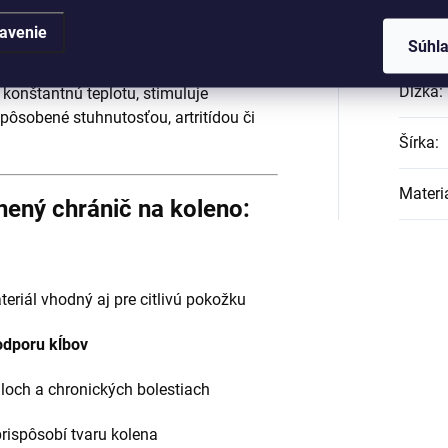
k vyrobený z
jemnej vlny
ponúka
zdravie vašich kolenných kĺbov.
avenie
Hmotn
Súhl
ačnými, antibakteriálnymi a
Dĺžka
:
 konštantnú teplotu, stimuluje
spôsobené stuhnutosťou, artritídou či
Šírka
:
Materi
lnený chránič na koleno:
eriál vhodný aj pre citlivú pokožku
odporu kĺbov
aloch a chronických bolestiach
prispôsobí tvaru kolena