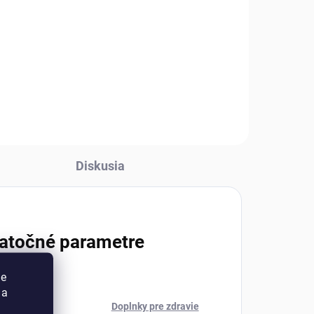
Diskusia
atočné parametre
ie
 a
ria
:
Doplnky pre zdravie