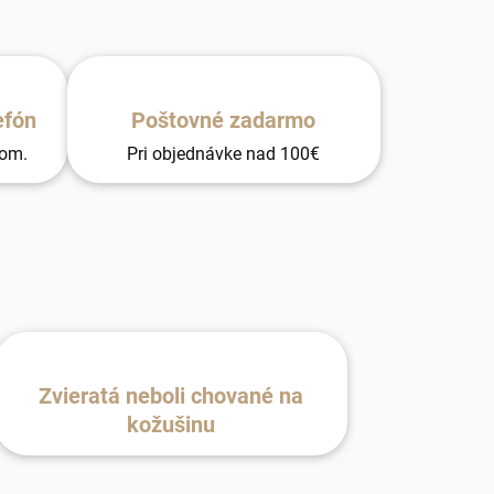
efón
Poštovné zadarmo
tom.
Pri objednávke nad 100€
Zvieratá neboli chované na
kožušinu