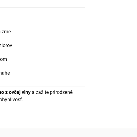
atizme
niorov
dom
ámahe
no z ovčej vlny
a zažite prirodzené
ohyblivosť.