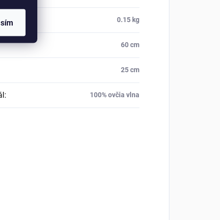
osť
:
0.15 kg
asím
60 cm
25 cm
ál
:
100% ovčia vlna