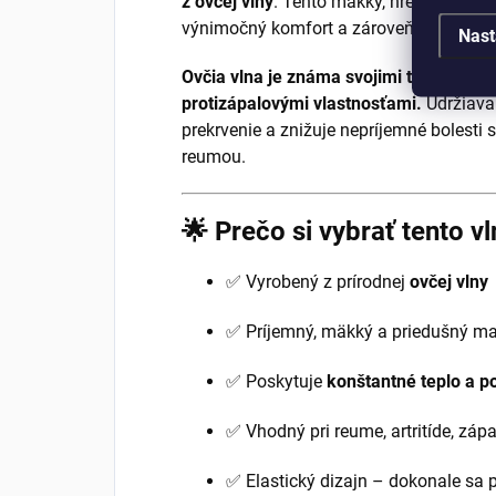
z ovčej vlny
. Tento mäkký, hrejivý návle
výnimočný komfort a zároveň podporuje 
Nast
Ovčia vlna je známa svojimi termoregul
protizápalovými vlastnosťami.
Udržiava
prekrvenie a znižuje nepríjemné bolesti 
reumou.
🌟
Prečo si vybrať tento v
✅ Vyrobený z prírodnej
ovčej vlny
✅ Príjemný, mäkký a priedušný mat
✅ Poskytuje
konštantné teplo a p
✅ Vhodný pri reume, artritíde, záp
✅ Elastický dizajn – dokonale sa 