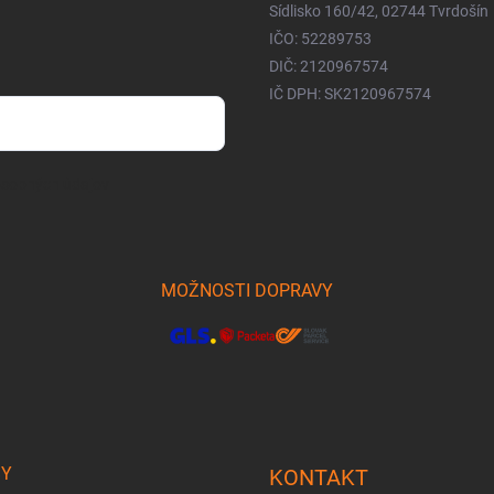
Sídlisko 160/42, 02744 Tvrdošín
IČO: 52289753
DIČ: 2120967574
IČ DPH: SK2120967574
osobných údajov
MOŽNOSTI DOPRAVY
BY
KONTAKT