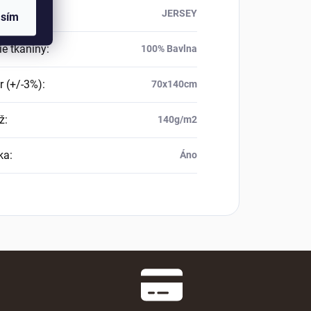
kaniny
:
JERSEY
asím
ie tkaniny
:
100% Bavlna
 (+/-3%)
:
70x140cm
ž
:
140g/m2
ka
:
Áno