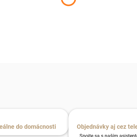
DETAILNÉ INFORMÁCIE
eálne do domácnosti
Objednávky aj cez tel
Spojte sa s naším asisten