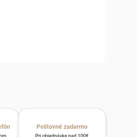
OPÝTAŤ SA
efón
Poštovné zadarmo
tom.
Pri objednávke nad 100€