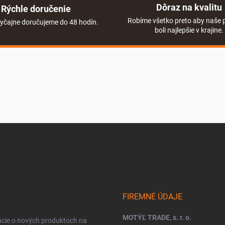
Dôraz na kvalitu
Rýchle doručenie
Robíme všetko preto aby naše 
yčajne doručujeme do 48 hodín.
boli najlepšie v krajine.
FIREMNÉ ÚDAJE
MOTÝĽ TRADE, s. r. o.
ácie o nových produktoch na