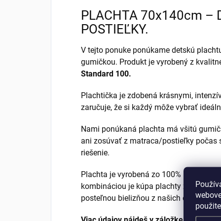
PLACHTA 70x140cm – D
POSTIEĽKY.
V tejto ponuke ponúkame detskú plachtu
gumičkou. Produkt je vyrobený z kvalitn
Standard 100.
Plachtička je zdobená krásnymi, intenz
zaručuje, že si každý môže vybrať ideáln
Nami ponúkaná plachta má všitú gumič
ani zosúvať z matraca/postieľky počas 
riešenie.
Plachta je vyrobená zo 100% bavlny – 
Použív
kombináciou je kúpa plachty z tejto pon
webovej
posteľnou bielizňou z našich ďalších po
použit
Viac údajov nájdeš v záložke „Špecifiká