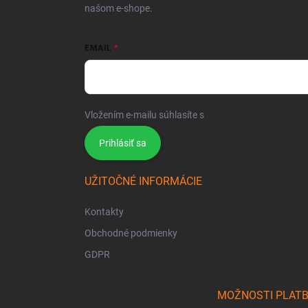
našom e-shope.
EMAIL
Vložením e-mailu súhlasíte s
podmienkami ochrany 
Prihlásiť sa
UŽITOČNÉ INFORMÁCIE
Kontakty
Obchodné podmienky
GDPR
MOŽNOSTI PLAT