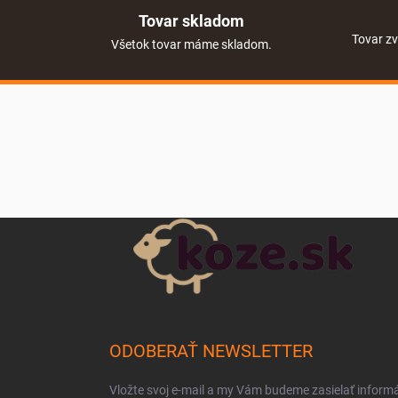
Tovar skladom
Tovar zv
Všetok tovar máme skladom.
Zápätie
ODOBERAŤ NEWSLETTER
Vložte svoj e-mail a my Vám budeme zasielať inform