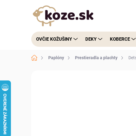
Prejsť na obsah
OVČIE KOŽUŠINY
DEKY
KOBERCE
Domov
Paplóny
Prestieradla a plachty
Det
Neohodnotené
Podrobnosti hodnote