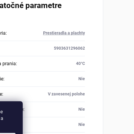
atočné parametre
ria
:
Prestieradla a plachty
5903631296062
a prania
:
40°C
ie
:
Nie
e
:
V zavesenej polohe
ké čistenie
:
Nie
ie
 a
e
:
Nie