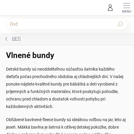
Prejsť na obsah
Hľadať
DETI
Vlnené bundy
Detské bundy sú neoddeliteľnou súčasťou šatníka každého
dieťaťa počas prechodného obdobia aj chladnejších dní. V našej
ponuke nájdete kvalitné bundy pre bábätká a deti vyrobené z
príjemných a funkčných materiálov, ktoré poskytujú pohodlie,
ochranu pred chladom a dostatok voľnosti pohybu pri
každodenných aktivitách.
Obľúbené bavlnené fleece bundy sú ideálnou voľbou na jar, leto aj
jeseň. Mäkká bavlna je šetrná k citlivej detskej pokožke, dobre