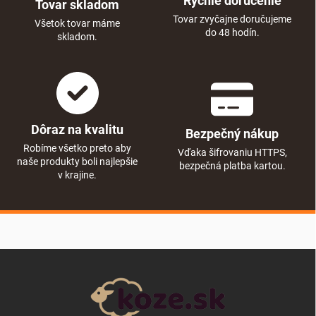
Rýchle doručenie
Tovar skladom
Tovar zvyčajne doručujeme
Všetok tovar máme
do 48 hodín.
skladom.
Dôraz na kvalitu
Bezpečný nákup
Robíme všetko preto aby
Vďaka šifrovaniu HTTPS,
naše produkty boli najlepšie
bezpečná platba kartou.
v krajine.
Zápätie