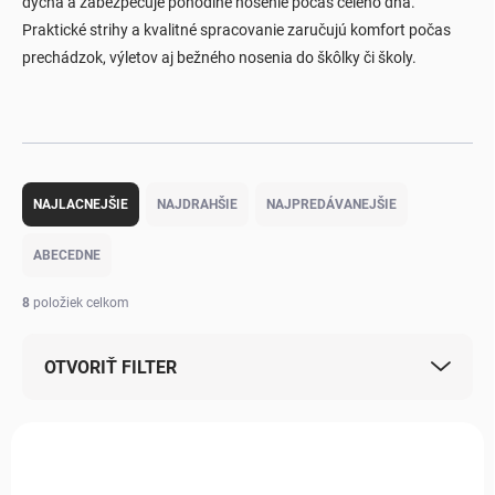
dýcha a zabezpečuje pohodlné nosenie počas celého dňa.
Praktické strihy a kvalitné spracovanie zaručujú komfort počas
prechádzok, výletov aj bežného nosenia do škôlky či školy.
Radenie produktov
NAJLACNEJŠIE
NAJDRAHŠIE
NAJPREDÁVANEJŠIE
ABECEDNE
8
položiek celkom
OTVORIŤ FILTER
Výpis produktov