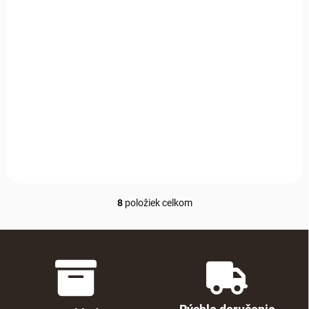
€52,99
€43,08 bez DPH
€43,08 bez DPH
Detail
Detail
Praktická bavlnená bunda
vhodná na prechádzky, výlety
Roztomilá detská bunda s
aj bežné nosenie počas
uškami na kapucni vyrobená
prechodného obdobia.
zo 100 % bavlny. Mäkký fleece
materiál poskytuje pohodlie,
priedušnosť a príjemné teplo
počas jarných a letných dní.
8
položiek celkom
Ovládacie prvky výpisu