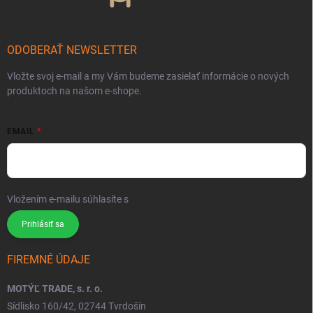
ODOBERAŤ NEWSLETTER
Vložte svoj e-mail a my Vám budeme zasielať informácie o nových
produktoch na našom e-shope.
EMAIL
Vložením e-mailu súhlasíte s
podmienkami ochrany osobných údajov
Prihlásiť sa
FIREMNÉ ÚDAJE
MOTÝĽ TRADE, s. r. o.
Sídlisko 160/42, 02744 Tvrdošín