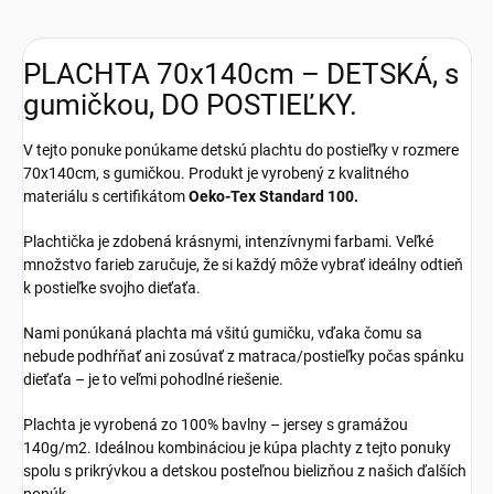
PLACHTA 70x140cm – DETSKÁ, s
gumičkou, DO POSTIEĽKY.
V tejto ponuke ponúkame detskú plachtu do postieľky v rozmere
70x140cm, s gumičkou. Produkt je vyrobený z kvalitného
materiálu s certifikátom
Oeko-Tex Standard 100.
Plachtička je zdobená krásnymi, intenzívnymi farbami. Veľké
množstvo farieb zaručuje, že si každý môže vybrať ideálny odtieň
k postieľke svojho dieťaťa.
Nami ponúkaná plachta má všitú gumičku, vďaka čomu sa
nebude podhŕňať ani zosúvať z matraca/postieľky počas spánku
dieťaťa – je to veľmi pohodlné riešenie.
Plachta je vyrobená zo 100% bavlny – jersey s gramážou
140g/m2. Ideálnou kombináciou je kúpa plachty z tejto ponuky
spolu s prikrývkou a detskou posteľnou bielizňou z našich ďalších