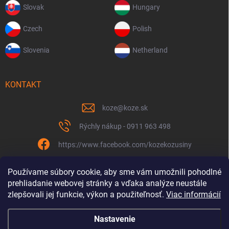
Slovak
Hungary
Czech
Polish
Slovenia
Netherland
KONTAKT
koze
@
koze.sk
Rýchly nákup - 0911 963 498
https://www.facebook.com/kozekozusiny
koze.sk
Používame súbory cookie, aby sme vám umožnili pohodlné
prehliadanie webovej stránky a vďaka analýze neustále
zlepšovali jej funkcie, výkon a použiteľnosť.
Viac informácií
Nastavenie
Spolu to ťaháme už 9 rokov