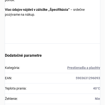
ponúk.
Viac údajov nájdeš v záložke „Špecifikácia“
– srdečne
pozývame na nákup.
Dodatočné parametre
Kategória
:
Prestieradla a plachty
EAN
:
5903631296093
Teplota prania
:
40°C
Žehlenie
:
Nie