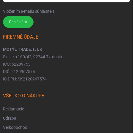
Vložením e-mailu súhlasíte s
podmienkami ochrany osobných údajov
Prihlásiť sa
FIREMNÉ ÚDAJE
MOTÝĽ TRADE, s. r. o.
Sídlisko 160/42, 02744 Tvrdošín
IČO: 52289753
DIČ: 2120967574
IČ DPH: SK2120967574
VŠETKO O NÁKUPE
Reklamácie
Údržba
Veľkoobchod