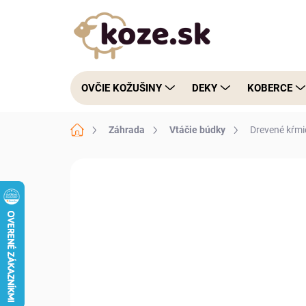
Prejsť na obsah
OVČIE KOŽUŠINY
DEKY
KOBERCE
Domov
Záhrada
Vtáčie búdky
Drevené kŕmid
1 hodnotenie
Podrobnosti hodnoteni
NOVINKA