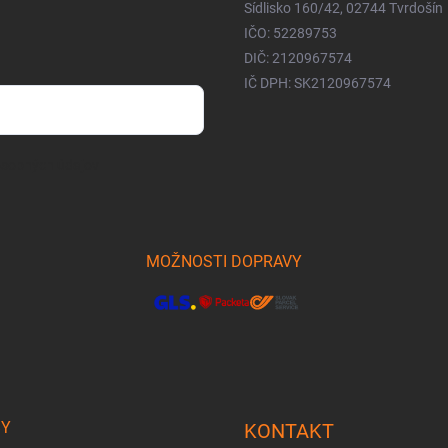
Sídlisko 160/42, 02744 Tvrdošín
IČO: 52289753
DIČ: 2120967574
IČ DPH: SK2120967574
osobných údajov
MOŽNOSTI DOPRAVY
BY
KONTAKT