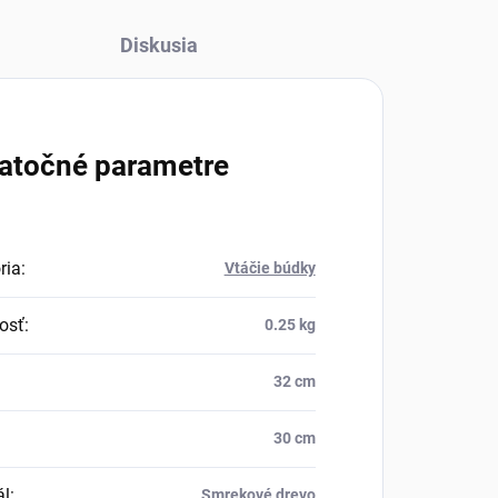
Diskusia
atočné parametre
ria
:
Vtáčie búdky
osť
:
0.25 kg
32 cm
30 cm
ál
:
Smrekové drevo