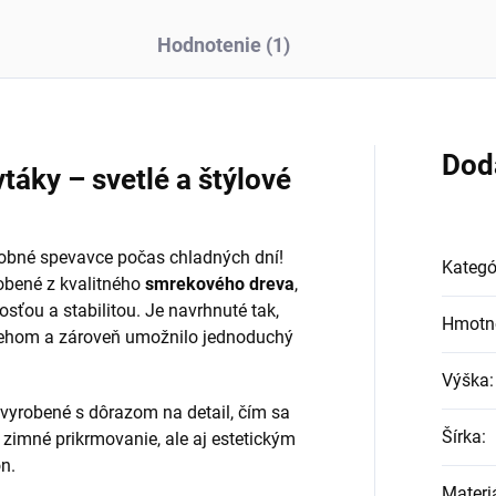
Hodnotenie (1)
Dod
táky – svetlé a štýlové
drobné spevavce počas chladných dní!
Kategó
obené z kvalitného
smrekového dreva
,
sťou a stabilitou. Je navrhnuté tak,
Hmotn
nehom a zároveň umožnilo jednoduchý
Výška
:
 vyrobené s dôrazom na detail, čím sa
Šírka
:
imné prikrmovanie, ale aj estetickým
n.
Materi