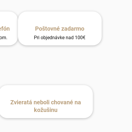
efón
Poštovné zadarmo
tom.
Pri objednávke nad 100€
Zvieratá neboli chované na
kožušinu