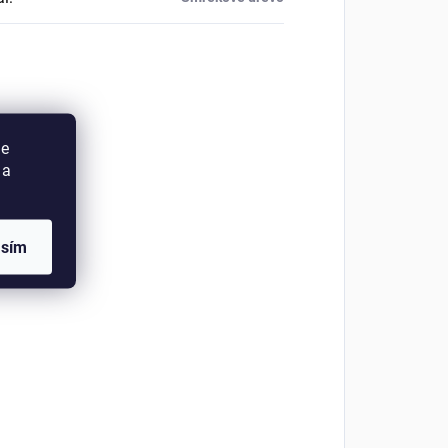
ie
 a
asím