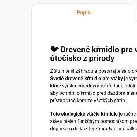
Popis
🐦 Drevené kŕmidlo pre v
útočisko z prírody
Zútulnite si záhradu a postarajte sa o 
Svetlé drevené kŕmidlo pre vtáky
je vyr
ktoré vyniká prírodným vzhľadom, odolno
aby ochránilo krmivo pred dažďom a s
prístup vtáčikom zo všetkých strán.
Toto
ekologické vtáčie kŕmidlo
je ručne
stáva nielen funkčným pomocníkom pre z
doplnkom do každej záhrady či na balkó