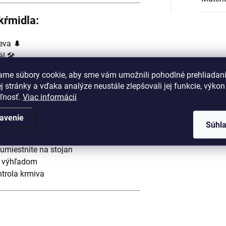
kŕmidla:
eva 🌲
l 🛠️
ón 🏡
ame súbory cookie, aby sme vám umožnili pohodlné prehliadan
 🐦🕊️
 stránky a vďaka analýze neustále zlepšovali jej funkcie, výkon
m
eľnosť.
Viac informácií
avenie
Súhl
lo?
 umiestnite na stojan
 s výhľadom
ntrola krmiva