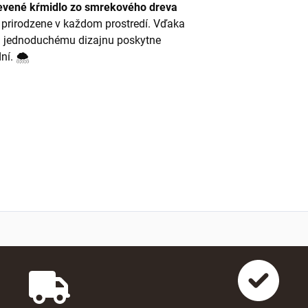
evené kŕmidlo zo smrekového dreva
 prirodzene v každom prostredí. Vďaka
 jednoduchému dizajnu poskytne
ní. 🌨️