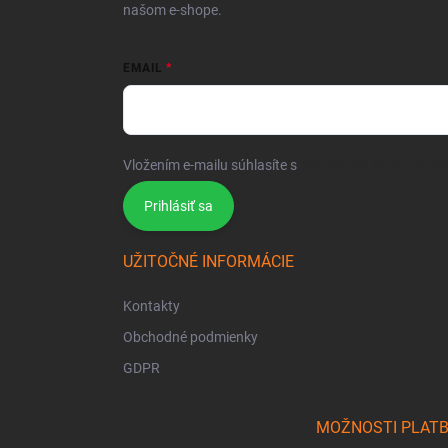
našom e-shope.
EMAIL
Vložením e-mailu súhlasíte s
podmienkami ochrany 
Prihlásiť sa
UŽITOČNÉ INFORMÁCIE
Kontakty
Obchodné podmienky
GDPR
MOŽNOSTI PLAT