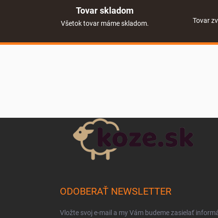
Tovar skladom
Tovar zv
Všetok tovar máme skladom.
Zápätie
ODOBERAŤ NEWSLETTER
Vložte svoj e-mail a my Vám budeme zasielať inform