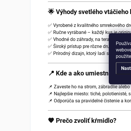
🌟 Výhody svetlého vtáčieho 
✅ Vyrobené z kvalitného smrekového dr
✅ Ručne vyrábané – každý kus je originá
✅ Vhodné do záhrady, na terasu či balk
Použív
✅ Široký prístup pre rôzne druhy vtáctva
webovej
✅ Prírodný dizajn, ktorý ladí s exteriéro
použit
Nast
📍 Kde a ako umiestniť kŕmid
📌 Zaveste ho na strom, zábradlie alebo
📌 Najlepšie miesto: tiché, polotienisté,
📌 Odporúča sa pravidelné čistenie a ko
🧡 Prečo zvoliť kŕmidlo?