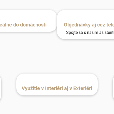
eálne do domácnosti
Objednávky aj cez tel
Spojte sa s naším asisten
Využitie v Interiéri aj v Exteriéri