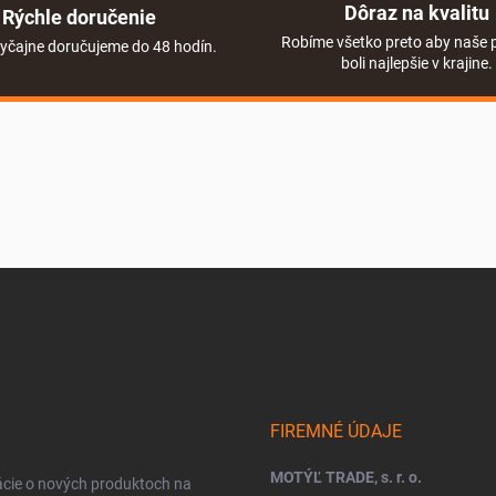
Dôraz na kvalitu
Rýchle doručenie
Robíme všetko preto aby naše 
yčajne doručujeme do 48 hodín.
boli najlepšie v krajine.
FIREMNÉ ÚDAJE
MOTÝĽ TRADE, s. r. o.
ácie o nových produktoch na