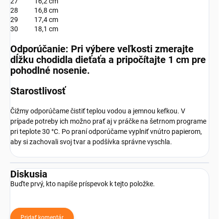
27
16,2 cm
28
16,8 cm
29
17,4 cm
30
18,1 cm
Odporúčanie:
Pri výbere veľkosti zmerajte
dĺžku chodidla dieťaťa a pripočítajte 1 cm pre
pohodlné nosenie.
Starostlivosť
Čižmy odporúčame čistiť teplou vodou a jemnou kefkou. V
prípade potreby ich možno prať aj v práčke na šetrnom programe
pri teplote 30 °C. Po praní odporúčame vyplniť vnútro papierom,
aby si zachovali svoj tvar a podšívka správne vyschla.
Diskusia
Buďte prvý, kto napíše príspevok k tejto položke.
Pridať komentár