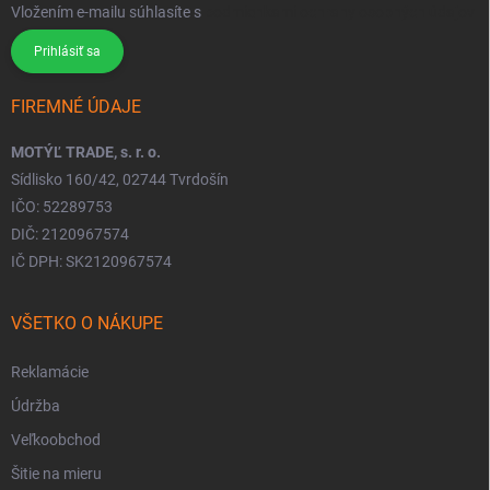
Vložením e-mailu súhlasíte s
podmienkami ochrany osobných údajov
Prihlásiť sa
FIREMNÉ ÚDAJE
MOTÝĽ TRADE, s. r. o.
Sídlisko 160/42, 02744 Tvrdošín
IČO: 52289753
DIČ: 2120967574
IČ DPH: SK2120967574
VŠETKO O NÁKUPE
Reklamácie
Údržba
Veľkoobchod
Šitie na mieru