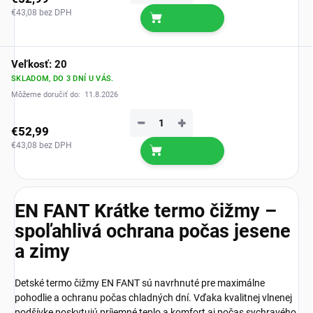
€43,08 bez DPH
Veľkosť: 20
SKLADOM, DO 3 DNÍ U VÁS.
Môžeme doručiť do:
11.8.2026
−
+
€52,99
€43,08 bez DPH
EN FANT Krátke termo čižmy –
spoľahlivá ochrana počas jesene
a zimy
Detské termo čižmy EN FANT sú navrhnuté pre maximálne
pohodlie a ochranu počas chladných dní. Vďaka kvalitnej vlnenej
podšívke poskytujú príjemné teplo a komfort aj počas sychravého