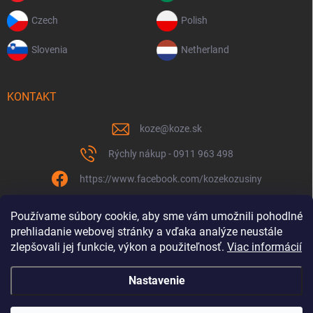
Czech
Polish
Slovenia
Netherland
KONTAKT
koze
@
koze.sk
Rýchly nákup - 0911 963 498
https://www.facebook.com/kozekozusiny
koze.sk
Používame súbory cookie, aby sme vám umožnili pohodlné
prehliadanie webovej stránky a vďaka analýze neustále
zlepšovali jej funkcie, výkon a použiteľnosť.
Viac informácií
Nastavenie
Spolu to ťaháme už 9 rokov