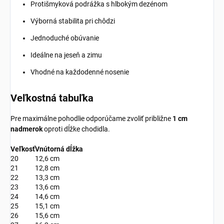
Protišmyková podrážka s hlbokým dezénom
Výborná stabilita pri chôdzi
Jednoduché obúvanie
Ideálne na jeseň a zimu
Vhodné na každodenné nosenie
Veľkostná tabuľka
Pre maximálne pohodlie odporúčame zvoliť približne
1 cm
nadmerok
oproti dĺžke chodidla.
Veľkosť
Vnútorná dĺžka
20
12,6 cm
21
12,8 cm
22
13,3 cm
23
13,6 cm
24
14,6 cm
25
15,1 cm
26
15,6 cm