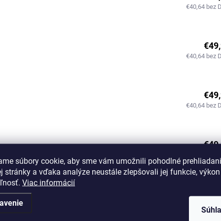
€40,64 bez 
€49
€40,64 bez 
€49
€40,64 bez 
€49
€40,64 bez 
ame súbory cookie, aby sme vám umožnili pohodlné prehliadan
 stránky a vďaka analýze neustále zlepšovali jej funkcie, výkon
eľnosť.
Viac informácií
€49
avenie
€40,64 bez 
Súhl