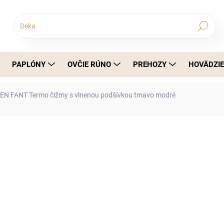
Hľadať
PAPLÓNY
OVČIE RÚNO
PREHOZY
HOVÄDZIE
EN FANT Termo čižmy s vlnenou podšívkou tmavo modré
nia
€49,99
€40,64 bez DPH
Jednotková cena:
Hrejivé termo čižmy z odolného materi
pri každom kroku.
DETAILNÉ INFORMÁCIE