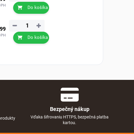
DPH
Do košíka
−
+
,99
DPH
Do košíka
Bezpečný nákup
Vďaka šifrovaniu HTTPS, bezpečná platba
produkty
kartou.