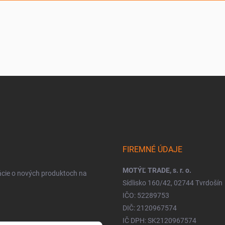
FIREMNÉ ÚDAJE
MOTÝĽ TRADE, s. r. o.
ácie o nových produktoch na
Sídlisko 160/42, 02744 Tvrdošín
IČO: 52289753
DIČ: 2120967574
IČ DPH: SK2120967574