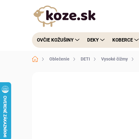
Prejsť na obsah
OVČIE KOŽUŠINY
DEKY
KOBERCE
Domov
Oblečenie
DETI
Vysoké čižmy
Neohodnotené
Podrobnosti hodnote