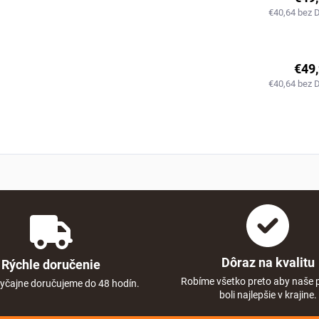
€40,64 bez 
€49
€40,64 bez 
Dôraz na kvalitu
Rýchle doručenie
Robíme všetko preto aby naše 
yčajne doručujeme do 48 hodín.
boli najlepšie v krajine.