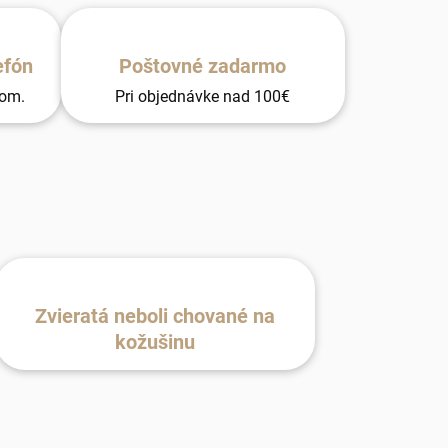
efón
Poštovné zadarmo
tom.
Pri objednávke nad 100€
Zvieratá neboli chované na
kožušinu