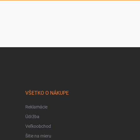
VŠETKO O NÁKUPE
Reklamácie
Údržba
Veľkoobchod
Šitie na mieru