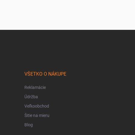
VŠETKO O NÁKUPE
Reklamácie
Údržba
Veľkoobchod
Šitie na mieru
Blog