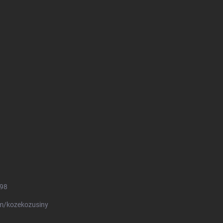
498
m/kozekozusiny