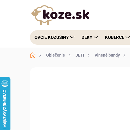
Prejsť na obsah
OVČIE KOŽUŠINY
DEKY
KOBERCE
Domov
Oblečenie
DETI
Vlnené bundy
Neohodnotené
Podrobnosti hodnote