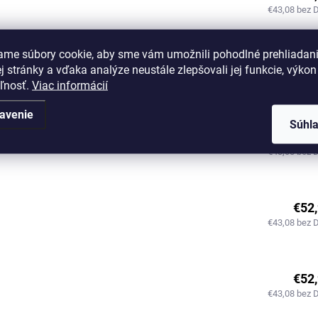
€43,08 bez 
ame súbory cookie, aby sme vám umožnili pohodlné prehliadan
€52
 stránky a vďaka analýze neustále zlepšovali jej funkcie, výkon
€43,08 bez 
eľnosť.
Viac informácií
avenie
Súhl
€52
€43,08 bez 
€52
€43,08 bez 
€52
€43,08 bez 