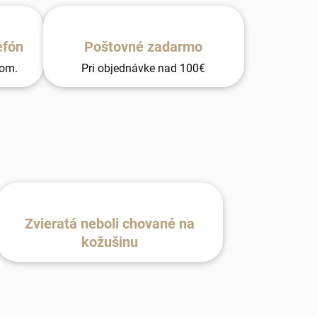
efón
Poštovné zadarmo
tom.
Pri objednávke nad 100€
Zvieratá neboli chované na
kožušinu