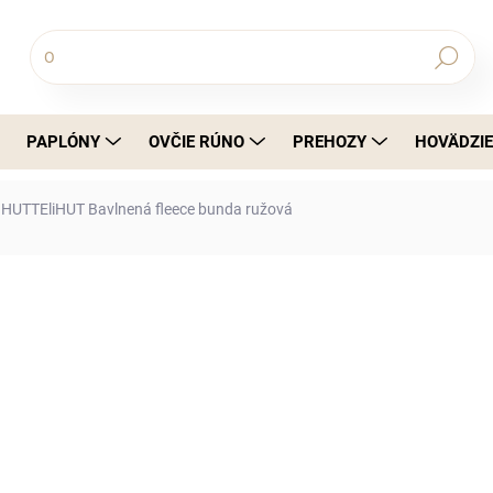
Hľadať
PAPLÓNY
OVČIE RÚNO
PREHOZY
HOVÄDZIE
HUTTEliHUT Bavlnená fleece bunda ružová
nia
€52,99
€43,08 bez DPH
Jednotková cena:
Ľahká detská bunda zo 100 % bavlny 
jarných a letných dní. Mäkký fleece ma
ideálny na každodenné nosenie.
DETAILNÉ INFORMÁCIE