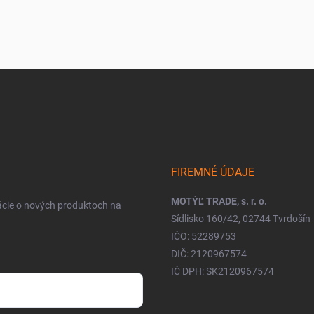
FIREMNÉ ÚDAJE
MOTÝĽ TRADE, s. r. o.
ácie o nových produktoch na
Sídlisko 160/42, 02744 Tvrdošín
IČO: 52289753
DIČ: 2120967574
IČ DPH: SK2120967574