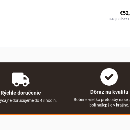
€52
€43,08 bez 
Dôraz na kvalitu
Rýchle doručenie
Robíme všetko preto aby naše 
yčajne doručujeme do 48 hodín.
boli najlepšie v krajine.