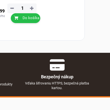
−
+
,99
DPH
Do košíka
Bezpečný nákup
Vďaka šifrovaniu HTTPS, bezpečná platba
produkty
kartou.