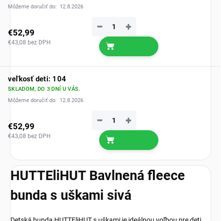
Môžeme doručiť do:
12.8.2026
−
+
€52,99
€43,08 bez DPH
veľkosť deti: 104
SKLADOM, DO 3 DNÍ U VÁS.
Môžeme doručiť do:
12.8.2026
−
+
€52,99
€43,08 bez DPH
HUTTEliHUT Bavlnená fleece
bunda s uškami sivá
Detská bunda HUTTEliHUT s uškami je ideálnou voľbou pre deti