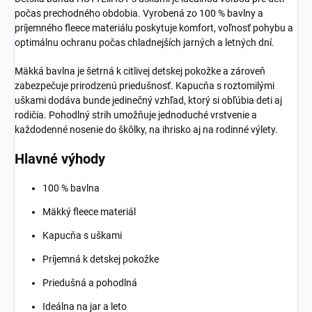
počas prechodného obdobia. Vyrobená zo 100 % bavlny a
príjemného fleece materiálu poskytuje komfort, voľnosť pohybu a
optimálnu ochranu počas chladnejších jarných a letných dní.
Mäkká bavlna je šetrná k citlivej detskej pokožke a zároveň
zabezpečuje prirodzenú priedušnosť. Kapucňa s roztomilými
uškami dodáva bunde jedinečný vzhľad, ktorý si obľúbia deti aj
rodičia. Pohodlný strih umožňuje jednoduché vrstvenie a
každodenné nosenie do škôlky, na ihrisko aj na rodinné výlety.
Hlavné výhody
100 % bavlna
Mäkký fleece materiál
Kapucňa s uškami
Príjemná k detskej pokožke
Priedušná a pohodlná
Ideálna na jar a leto