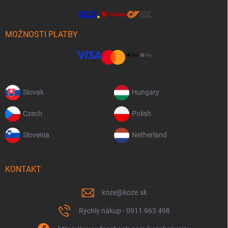
MOŽNOSTI PLATBY
Slovak
Hungary
Czech
Polish
Slovenia
Netherland
KONTAKT
koze
@
koze.sk
Rýchly nákup - 0911 963 498