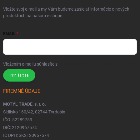
Vložte svoj e-mail a my Vám budeme zasielať informácie o nových
produktoch na našom e-shope.
EMAIL
Vložením e-mailu súhlasíte s
podmienkami ochrany osobných údajov
Prihlásiť sa
FIREMNÉ ÚDAJE
MOTÝĽ TRADE, s. r. o.
Sídlisko 160/42, 02744 Tvrdošín
IČO: 52289753
DIČ: 2120967574
IČ DPH: SK2120967574