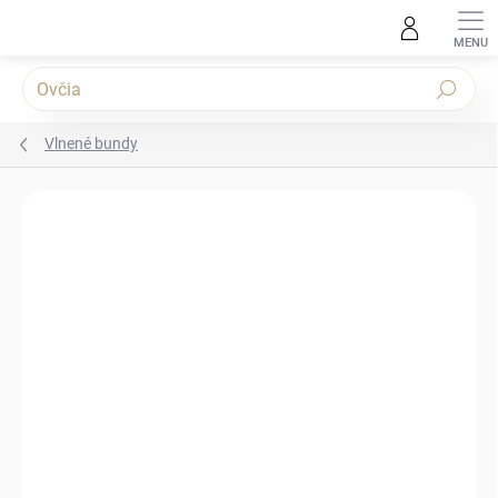
Prejsť na obsah
Hľadať
Vlnené bundy
Podrobnosti hodnotenia
Neohodnotené