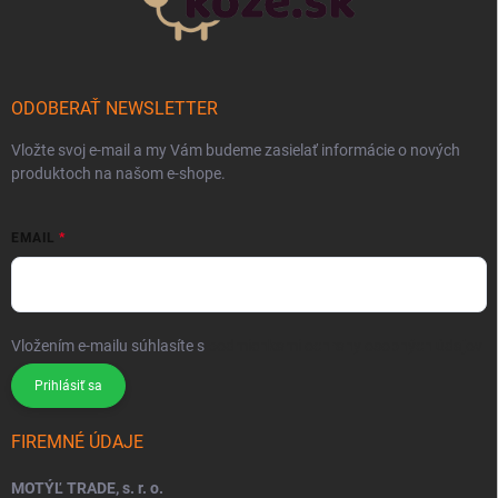
ODOBERAŤ NEWSLETTER
Vložte svoj e-mail a my Vám budeme zasielať informácie o nových
produktoch na našom e-shope.
EMAIL
Vložením e-mailu súhlasíte s
podmienkami ochrany osobných údajov
Prihlásiť sa
FIREMNÉ ÚDAJE
MOTÝĽ TRADE, s. r. o.