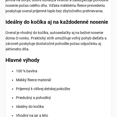
jemná na dotyk, dobre odvádza vlhkosť a zabezpečuje pohodlné
nosenie počas celého dňa. Vďaka mäkkému fleece prevedeniu
poskytuje overal príjemné teplo bez zbytočného prehrievania.
Ideálny do kočíka aj na každodenné nosenie
Overal je vhodný do kočíka, autosedačky aj na bežné nosenie
doma či vonku. Praktický strih umožňuje voľný pohyb dieťaťa a
zároveň poskytuje dostatočné pohodlie počas odpočinku aj
aktívneho dňa.
Hlavné výhody
100 % bavlna
Mäkký fleece materiál
Príjemný k citlivej detskej pokožke
Priedušný a pohodlný
Ideálny do kočíka
Vhodný na jar a leto