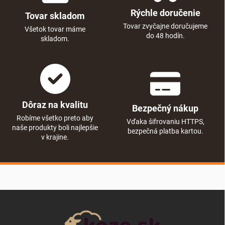
Rýchle doručenie
Tovar skladom
Tovar zvyčajne doručujeme
Všetok tovar máme
do 48 hodín.
skladom.
Dôraz na kvalitu
Bezpečný nákup
Robíme všetko preto aby
Vďaka šifrovaniu HTTPS,
naše produkty boli najlepšie
bezpečná platba kartou.
v krajine.
Zápätie