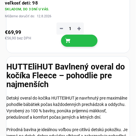
veľkosť deti: 98
SKLADOM, DO 3 DNÍ U VÁS.
Môžeme doručiť do:
12.8.2026
−
+
€69,99
€56,90 bez DPH
HUTTEliHUT Bavlnený overal do
kočíka Fleece – pohodlie pre
najmenších
Detský overal do kočíka HUTTEliHUT je navrhnutý pre maximálne
pohodlie bábätiek počas každodenných prechádzok a oddychu.
Vyrobený zo 100 % bavlny, ponúka príjemnú mäkkosť,
priedušnosť a komfort počas jarných a letných dní.
Prírodná bavlna je ideálnou voľbou pre citlivú detskú pokožku. Je