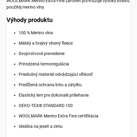
WOOLMARK Merino Extra Fine zároveň potvrdzuje vysokú kvalitu
použitej merino vlny.
Výhody produktu
100 % Merino vlna
Mäkký a hrejivý vlnený fleece
Dvojvrstvové prevedenie
Prirodzená termoregulácia
Priedušný materiál odvádzajúci vlhkosť
Predĺžená ochrana krku a zátylku
Elastický lem pre dokonalé priliehanie
OEKO-TEX® STANDARD 100
WOOLMARK Merino Extra Fine certifikácia
Ideálna na jeseň a zimu