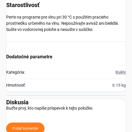
Starostlivosť
Perte na programe pre vlnu pri 30 °C s použitím pracieho
prostriedku určeného na vlnu. Nepoužívajte aviváž ani bielidlá.
Sušte vo vodorovnej polohe a nesušte v sušičke.
Dodatočné parametre
Kategória
:
Kukly
Hmotnosť
:
0.15 kg
Diskusia
Buďte prvý, kto napíše príspevok k tejto položke.
Pridať komentár