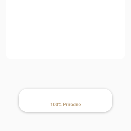
−
+
Pridať do košíka
Detská merino kukla HUTTEliHUT z jemného vlneného fleece
materiálu poskytuje maximálne teplo a pohodlie počas chladných
dní. Vďaka dvojvrstvovému prevedeniu, predĺženému strihu a
pružnému lemu dokonale chráni hlavu, uši aj krk.
100% Prírodné