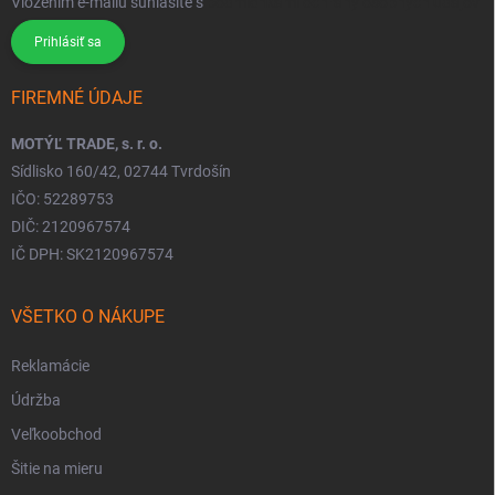
Vložením e-mailu súhlasíte s
podmienkami ochrany osobných údajov
Prihlásiť sa
FIREMNÉ ÚDAJE
MOTÝĽ TRADE, s. r. o.
Sídlisko 160/42, 02744 Tvrdošín
IČO: 52289753
DIČ: 2120967574
IČ DPH: SK2120967574
VŠETKO O NÁKUPE
Reklamácie
Údržba
Veľkoobchod
Šitie na mieru