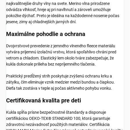
najkvalitnejšie druhy vlny na svete. Merino vlna prirodzene
odvádza vlhkosť, hreje aj pri navlhnutí a zároveň umožňuje
pokožke dýchať. Preto je ideálna na každodenné nosenie počas
jesene, zimy aj chladnejších jarných dní.
Maximálne pohodlie a ochrana
Dvojvrstvové prevedenie z jemného vlneného fleece materiálu
vytvára príjemnú izolačnú vrstvu, ktorá spoľahlivo chráni pred
vetrom a chladom. Elastický lem okolo tváre zabezpečuje, že
kukla dokonale prilieha bez nepríjemného tlačenia.
Praktický predĺžený strih poskytuje zvýšenú ochranu krku a
zátylku, čím eliminuje vznik medzier medzi bundou a čiapkou.
Dieťa tak zostáva v teple aj počas aktívneho pohybu vonku.
Certifikovaná kvalita pre deti
Kukla spĺňa prísne bezpečnostné štandardy a disponuje
certifikáciou OEKO-TEX® STANDARD 100, ktorá garantuje
zdravotnú nezávadnosť použitých materiálov. Certifikácia