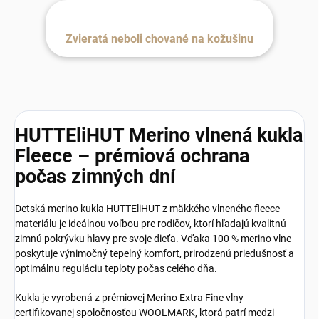
Zvieratá neboli chované na kožušinu
HUTTEliHUT Merino vlnená kukla
Fleece – prémiová ochrana
počas zimných dní
Detská merino kukla HUTTEliHUT z mäkkého vlneného fleece
materiálu je ideálnou voľbou pre rodičov, ktorí hľadajú kvalitnú
zimnú pokrývku hlavy pre svoje dieťa. Vďaka 100 % merino vlne
poskytuje výnimočný tepelný komfort, prirodzenú priedušnosť a
optimálnu reguláciu teploty počas celého dňa.
Kukla je vyrobená z prémiovej Merino Extra Fine vlny
certifikovanej spoločnosťou WOOLMARK, ktorá patrí medzi