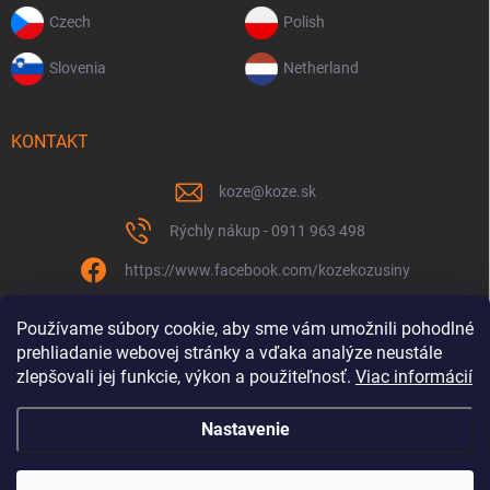
Czech
Polish
Slovenia
Netherland
KONTAKT
koze
@
koze.sk
Rýchly nákup - 0911 963 498
https://www.facebook.com/kozekozusiny
koze.sk
Používame súbory cookie, aby sme vám umožnili pohodlné
prehliadanie webovej stránky a vďaka analýze neustále
zlepšovali jej funkcie, výkon a použiteľnosť.
Viac informácií
Nastavenie
Spolu to ťaháme už 9 rokov