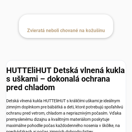
Zvieratá neboli chované na kožušinu
HUTTEliHUT Detská vlnená kukla
s uškami – dokonalá ochrana
pred chladom
Detská vlnená kukla HUTTEliHUT s králičími uškami je ideálnym
zimným doplnkom pre bábätká a deti, ktoré potrebujú spoľahlivú
ochranu pred vetrom, chladom a nepriaznivým počasím. Vďaka
premyslenému dizajnu a kvalitným materiálom poskytuje
maximálne pohodlie počas každodenného nosenia v škôlke, na
prechádzkach aj počas zimných dobrodružstiev.