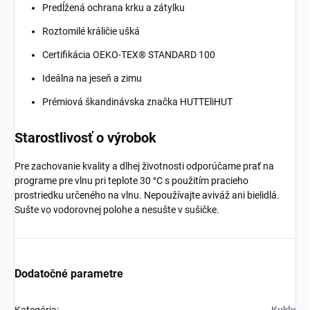
Predĺžená ochrana krku a zátylku
Roztomilé králičie ušká
Certifikácia OEKO-TEX® STANDARD 100
Ideálna na jeseň a zimu
Prémiová škandinávska značka HUTTEliHUT
Starostlivosť o výrobok
Pre zachovanie kvality a dlhej životnosti odporúčame prať na
programe pre vlnu pri teplote 30 °C s použitím pracieho
prostriedku určeného na vlnu. Nepoužívajte aviváž ani bielidlá.
Sušte vo vodorovnej polohe a nesušte v sušičke.
Dodatočné parametre