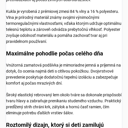
Kukla je vyrobená z prémiovej zmesi 84 % vlny a 16 % polyesteru.
Vlna je prírodný materiál známy svojimi výnimočnými
termoregulačnými vlastnosťami, vďaka ktorým udržuje optimálnu
telesnú teplotu a zároveň odvádza prebytočnú vlhkosť. Polyester
zvyšuje odolnosť materiálu a pomáha zachovať tvar aj pri
pravidelnom používaní.
Maximálne pohodlie počas celého dňa
Vnútorná zamatová podšívka je mimoriadne jemná a príjemná na
dotyk, čo ocenia najmä deti s citlivou pokožkou. Dvojvrstvové
prevedenie poskytuje dodatočnú tepelnú izoláciu a zabezpečuje
komfort aj počas mrazivých dní.
Široký elastický rebrovaný lem okolo tváre sa dokonale prispôsobí
tvaru hlavy a zabraňuje prenikaniu studeného vzduchu. Praktický
predĺžený strih chráni krk, zátylok a hornú časť ramien, čím
eliminuje potrebu ďalších vrstiev šálov.
Roztomilý dizajn, ktorý si deti zamilujú