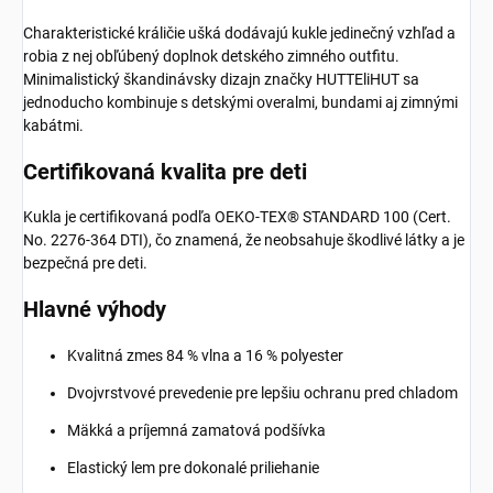
Charakteristické králičie ušká dodávajú kukle jedinečný vzhľad a
robia z nej obľúbený doplnok detského zimného outfitu.
Minimalistický škandinávsky dizajn značky HUTTEliHUT sa
jednoducho kombinuje s detskými overalmi, bundami aj zimnými
kabátmi.
Certifikovaná kvalita pre deti
Kukla je certifikovaná podľa OEKO-TEX® STANDARD 100 (Cert.
No. 2276-364 DTI), čo znamená, že neobsahuje škodlivé látky a je
bezpečná pre deti.
Hlavné výhody
Kvalitná zmes 84 % vlna a 16 % polyester
Dvojvrstvové prevedenie pre lepšiu ochranu pred chladom
Mäkká a príjemná zamatová podšívka
Elastický lem pre dokonalé priliehanie