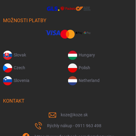
MOŽNOSTI PLATBY
Slovak
Hungary
Czech
Polish
Slovenia
Netherland
KONTAKT
koze
@
koze.sk
Rýchly nákup - 0911 963 498