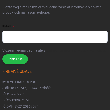
Vložte svoj e-mail a my Vám budeme zasielať informácie o nových
produktoch na našom e-shope.
EMAIL
Vložením e-mailu súhlasíte s
podmienkami ochrany osobných údajov
Prihlásiť sa
FIREMNÉ ÚDAJE
MOTÝĽ TRADE, s. r. o.
Sídlisko 160/42, 02744 Tvrdošín
IČO: 52289753
DIČ: 2120967574
IČ DPH: SK2120967574