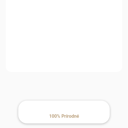
MOŽNOSTI
DORUČENIA
−
+
Pridať do košíka
Teplá detská kukla HUTTEliHUT s roztomilými králičími uškami je
vyrobená z kvalitnej zmesi vlny a disponuje jemnou zamatovou
podšívkou pre maximálne pohodlie. Predĺžený strih chráni krk pred
chladom, zatiaľ čo elastický lem zabezpečuje dokonalé priliehanie.
Ideálna voľba na jeseň a zimu.
100% Prírodné