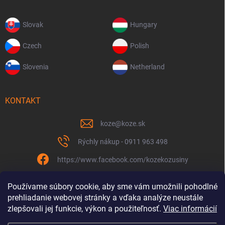
Slovak
Hungary
Czech
Polish
Slovenia
Netherland
KONTAKT
koze
@
koze.sk
Rýchly nákup - 0911 963 498
https://www.facebook.com/kozekozusiny
koze.sk
Používame súbory cookie, aby sme vám umožnili pohodlné
prehliadanie webovej stránky a vďaka analýze neustále
zlepšovali jej funkcie, výkon a použiteľnosť.
Viac informácií