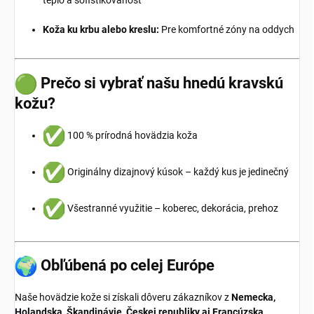
teplo a sofistikovanosť
Koža ku krbu alebo kreslu:
Pre komfortné zóny na oddych
Prečo si vybrať našu hnedú kravskú
kožu?
100 % prírodná hovädzia koža
Originálny dizajnový kúsok – každý kus je jedinečný
Všestranné využitie – koberec, dekorácia, prehoz
Obľúbená po celej Európe
Naše hovädzie kože si získali dôveru zákazníkov z
Nemecka,
Holandska, Škandinávie, Českej republiky aj Francúzska
.