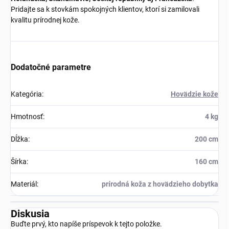
Pridajte sa k stovkám spokojných klientov, ktorí si zamilovali
kvalitu prírodnej kože.
Dodatočné parametre
Kategória
:
Hovädzie kože
Hmotnosť
:
4 kg
Dĺžka
:
200 cm
Šírka
:
160 cm
Materiál
:
prírodná koža z hovädzieho dobytka
Diskusia
Buďte prvý, kto napíše príspevok k tejto položke.