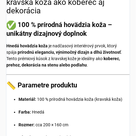
kravská koža ako koberec aj
dekorácia
100 % prírodná hovädzia koža –
unikátny dizajnový doplnok
Hnedá hovädzia koža
je nadčasový interiérový prvok, ktorý
spája
prírodnú eleganciu, výnimočný dizajn a dlhú životnosť
.
Tento prémiový kúsok z kravskej kože je ideálny ako
koberec,
prehoz, dekorácia na stenu alebo podlahu
.
Parametre produktu
Materiál:
100 % prírodná hovädzia koža (kravská koža)
Farba:
Hnedá
Rozmer:
cca 200 × 160 cm