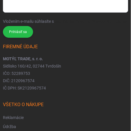
Vložením e-mailu súhlasíte s
podmienkami ochrany osobných údajov
Prihlásiť sa
FIREMNÉ ÚDAJE
MOTÝĽ TRADE, s. r. o.
Sídlisko 160/42, 02744 Tvrdošín
IČO: 52289753
DIČ: 2120967574
IČ DPH: SK2120967574
VŠETKO O NÁKUPE
Reklamácie
Údržba