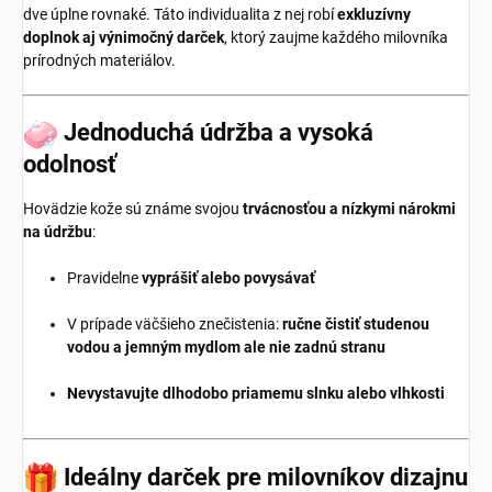
dve úplne rovnaké. Táto individualita z nej robí
exkluzívny
doplnok aj výnimočný darček
, ktorý zaujme každého milovníka
prírodných materiálov.
Jednoduchá údržba a vysoká
odolnosť
Hovädzie kože sú známe svojou
trvácnosťou a nízkymi nárokmi
na údržbu
:
Pravidelne
vyprášiť alebo povysávať
V prípade väčšieho znečistenia:
ručne čistiť studenou
vodou a jemným mydlom ale nie zadnú stranu
Nevystavujte dlhodobo priamemu slnku alebo vlhkosti
Ideálny darček pre milovníkov dizajnu