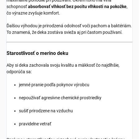
maximálne pohodlie pri používaní. Okrem toho má vlna
schopnosť
absorbovať vlhkosť bez pocitu vlhkosti na pokožke
,
čo výrazne zvyšuje komfort.
Ďalšou výhodou je prirodzená odolnosť voči pachom a baktériám.
To znamená, že deka zostáva svieža aj pri častom používaní.
Starostlivosť o merino deku
Aby si deka zachovala svoju kvalitu a mäkkosť čo najdlhšie,
odporúča sa:
jemné pranie podľa pokynov výrobcu
nepoužívať agresívne chemické prostriedky
sušiť prirodzene na vzduchu
pravidelne vetrať