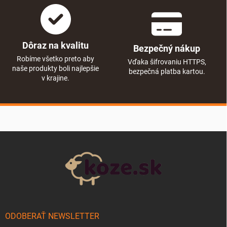
Dôraz na kvalitu
Bezpečný nákup
Robíme všetko preto aby
Vďaka šifrovaniu HTTPS,
naše produkty boli najlepšie
bezpečná platba kartou.
v krajine.
Zápätie
ODOBERAŤ NEWSLETTER