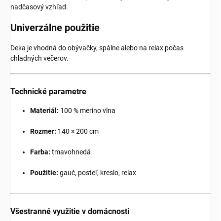
nadčasový vzhľad.
Univerzálne použitie
Deka je vhodná do obývačky, spálne alebo na relax počas
chladných večerov.
Technické parametre
Materiál:
100 % merino vlna
Rozmer:
140 × 200 cm
Farba:
tmavohnedá
Použitie:
gauč, posteľ, kreslo, relax
Všestranné využitie v domácnosti