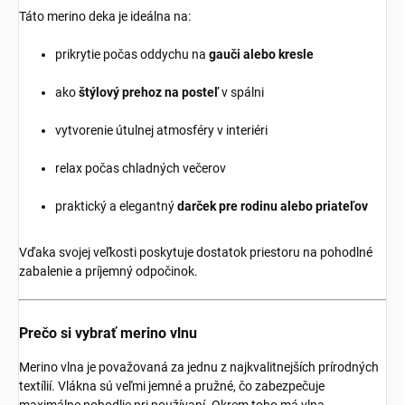
Táto merino deka je ideálna na:
prikrytie počas oddychu na
gauči alebo kresle
ako
štýlový prehoz na posteľ
v spálni
vytvorenie útulnej atmosféry v interiéri
relax počas chladných večerov
praktický a elegantný
darček pre rodinu alebo priateľov
Vďaka svojej veľkosti poskytuje dostatok priestoru na pohodlné
zabalenie a príjemný odpočinok.
Prečo si vybrať merino vlnu
Merino vlna je považovaná za jednu z najkvalitnejších prírodných
textílií. Vlákna sú veľmi jemné a pružné, čo zabezpečuje