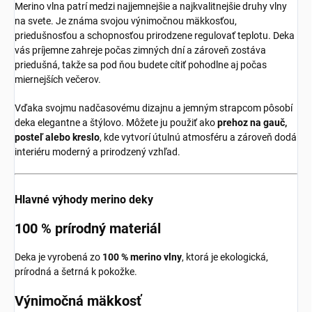
Merino vlna patrí medzi najjemnejšie a najkvalitnejšie druhy vlny
na svete. Je známa svojou výnimočnou mäkkosťou,
priedušnosťou a schopnosťou prirodzene regulovať teplotu. Deka
vás príjemne zahreje počas zimných dní a zároveň zostáva
priedušná, takže sa pod ňou budete cítiť pohodlne aj počas
miernejších večerov.
Vďaka svojmu nadčasovému dizajnu a jemným strapcom pôsobí
deka elegantne a štýlovo. Môžete ju použiť ako
prehoz na gauč,
posteľ alebo kreslo
, kde vytvorí útulnú atmosféru a zároveň dodá
interiéru moderný a prirodzený vzhľad.
Hlavné výhody merino deky
100 % prírodný materiál
Deka je vyrobená zo
100 % merino vlny
, ktorá je ekologická,
prírodná a šetrná k pokožke.
Výnimočná mäkkosť