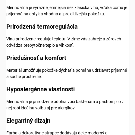
Merino vlna je výrazne jemnejšia než klasická vlna, vďaka čomu je
príjemná na dotyk a vhodná aj pre citlivejšiu pokožku.
Prirodzená termoregulácia
Vlna prirodzene reguluje teplotu. V zime vás zahreje a zároveň
odvádza prebytočné teplo a vlhkosť.
Priedušnosť a komfort
Materiál umožňuje pokožke dýchať a pomáha udržiavať príjemné
a suché prostredie.
Hypoalergénne vlastnosti
Merino vlna je prirodzene odolná voči baktériám a pachom, čo z
nej robí ideálnu voľbu aj pre alergikov.
Elegantný dizajn
Farba a dekoratívne strapce dodávajú deke moderný a