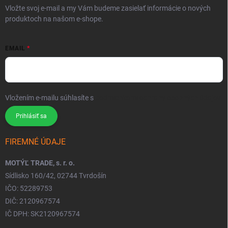
Vložte svoj e-mail a my Vám budeme zasielať informácie o nových
produktoch na našom e-shope.
EMAIL
Vložením e-mailu súhlasíte s
podmienkami ochrany osobných údajov
Prihlásiť sa
FIREMNÉ ÚDAJE
MOTÝĽ TRADE, s. r. o.
Sídlisko 160/42, 02744 Tvrdošín
IČO: 52289753
DIČ: 2120967574
IČ DPH: SK2120967574