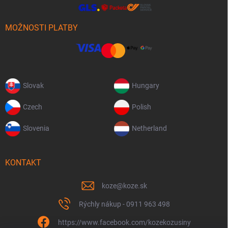
MOŽNOSTI PLATBY
Slovak
Hungary
Czech
Polish
Slovenia
Netherland
KONTAKT
koze
@
koze.sk
Rýchly nákup - 0911 963 498
https://www.facebook.com/kozekozusiny