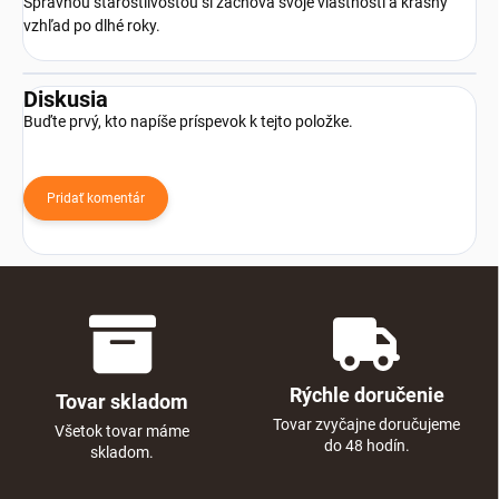
Správnou starostlivosťou si zachová svoje vlastnosti a krásny
vzhľad po dlhé roky.
Diskusia
Buďte prvý, kto napíše príspevok k tejto položke.
Pridať komentár
Rýchle doručenie
Tovar skladom
Tovar zvyčajne doručujeme
Všetok tovar máme
do 48 hodín.
skladom.