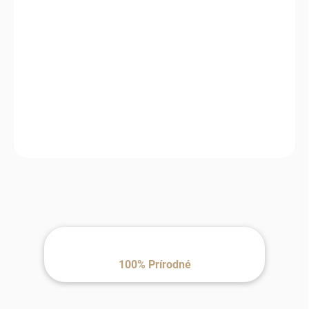
MOŽNOSTI
DORUČENIA
−
+
Pridať do košíka
Doprajte si pohodlie, ktoré dýcha – merino vlna je jemná, hrejivá a
ideálna na každý deň.
100% Prírodné