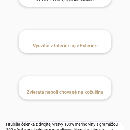
Využitie v Interiéri aj v Exteriéri
Zvieratá neboli chované na kožušinu
Hrubšia čelenka z dvojitej vrstvy 100% merino vlny s gramážou
190 g/m² v originálnom vzore olivovo-čierne trojuholníky. Je