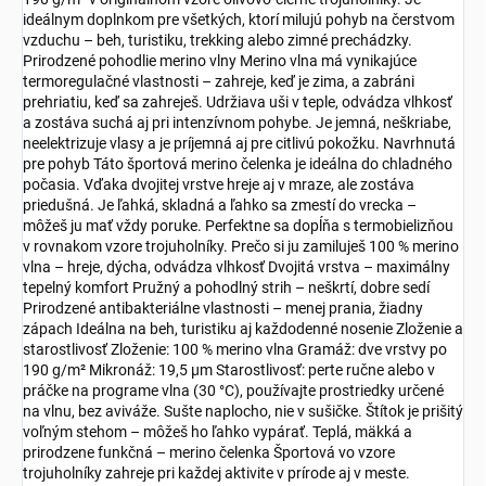
ideálnym doplnkom pre všetkých, ktorí milujú pohyb na čerstvom
vzduchu – beh, turistiku, trekking alebo zimné prechádzky.
Prirodzené pohodlie merino vlny Merino vlna má vynikajúce
termoregulačné vlastnosti – zahreje, keď je zima, a zabráni
prehriatiu, keď sa zahreješ. Udržiava uši v teple, odvádza vlhkosť
a zostáva suchá aj pri intenzívnom pohybe. Je jemná, neškriabe,
neelektrizuje vlasy a je príjemná aj pre citlivú pokožku. Navrhnutá
pre pohyb Táto športová merino čelenka je ideálna do chladného
počasia. Vďaka dvojitej vrstve hreje aj v mraze, ale zostáva
priedušná. Je ľahká, skladná a ľahko sa zmestí do vrecka –
môžeš ju mať vždy poruke. Perfektne sa dopĺňa s termobielizňou
v rovnakom vzore trojuholníky. Prečo si ju zamiluješ 100 % merino
vlna – hreje, dýcha, odvádza vlhkosť Dvojitá vrstva – maximálny
tepelný komfort Pružný a pohodlný strih – neškrtí, dobre sedí
Prirodzené antibakteriálne vlastnosti – menej prania, žiadny
zápach Ideálna na beh, turistiku aj každodenné nosenie Zloženie a
starostlivosť Zloženie: 100 % merino vlna Gramáž: dve vrstvy po
190 g/m² Mikronáž: 19,5 µm Starostlivosť: perte ručne alebo v
práčke na programe vlna (30 °C), používajte prostriedky určené
na vlnu, bez aviváže. Sušte naplocho, nie v sušičke. Štítok je prišitý
voľným stehom – môžeš ho ľahko vypárať. Teplá, mäkká a
prirodzene funkčná – merino čelenka Športová vo vzore
trojuholníky zahreje pri každej aktivite v prírode aj v meste.