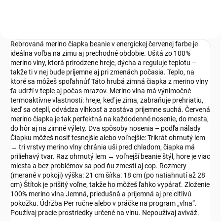
Rebrovaná merino čiapka beanie v energickej červenej farbe je
ideálna voľba na zimu aj prechodné obdobie. Ušitá zo 100%
merino vlny, ktorá prirodzene hreje, dýcha a reguluje teplotu –
takže ti v nej bude príjemne aj pri zmenách počasia. Teplo, na
ktoré sa môžeš spoľahnúť Táto hrubá zimná čiapka z merino vlny
ťa udrží v teple aj počas mrazov. Merino vlna má výnimočné
termoaktívne vlastnosti: hreje, keď je zima, zabraňuje prehriatiu,
keď sa oteplí, odvádza vlhkosť a zostáva príjemne suchá. Červená
merino čiapka je tak perfektná na každodenné nosenie, do mesta,
do hôr aj na zimné výlety. Dva spôsoby nosenia – podľa nálady
Čiapku môžeš nosiť tesnejšie alebo voľnejšie: Trikrát ohrnutý lem
→ tri vrstvy merino vlny chránia uši pred chladom, čiapka má
priliehavý tvar. Raz ohrnutý lem → voľnejší beanie štýl, hore je viac
miesta a bez problémov sa pod ňu zmestí aj cop. Rozmery
(merané v pokoji) výška: 21 cm šírka: 18 cm (po natiahnutí až 28
cm) Štítok je prišitý voľne, takže ho môžeš ľahko vypárať. Zloženie
100% merino vlna Jemná, priedušná a príjemná aj pre citlivú
pokožku. Údržba Per ručne alebo v práčke na program „vlna“.
Používaj pracie prostriedky určené na vlnu. Nepoužívaj aviváž.