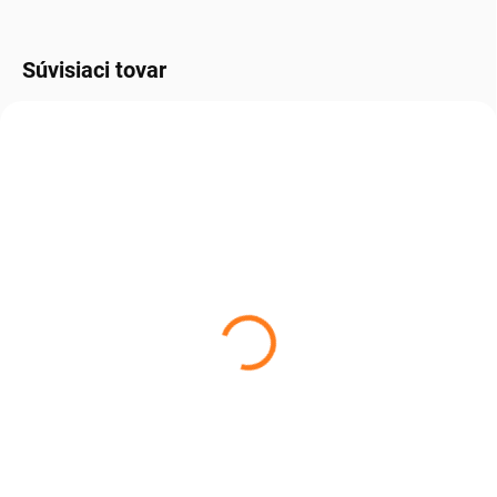
Súvisiaci tovar
SKLADOM, DO 3 DNÍ U VÁS.
Merino čiapka rebrovaná
– oranžová
€54,06
€43,95 bez DPH
Do košíka