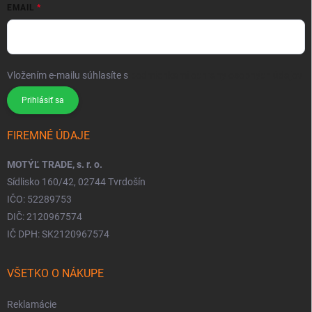
EMAIL
Vložením e-mailu súhlasíte s
podmienkami ochrany osobných údajov
Prihlásiť sa
FIREMNÉ ÚDAJE
MOTÝĽ TRADE, s. r. o.
Sídlisko 160/42, 02744 Tvrdošín
IČO: 52289753
DIČ: 2120967574
IČ DPH: SK2120967574
VŠETKO O NÁKUPE
Reklamácie