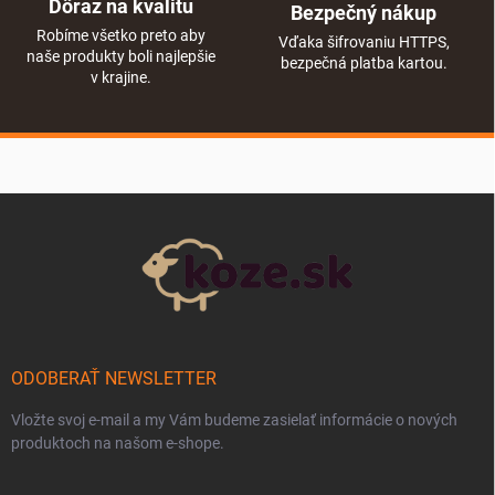
Dôraz na kvalitu
Bezpečný nákup
Robíme všetko preto aby
Vďaka šifrovaniu HTTPS,
naše produkty boli najlepšie
bezpečná platba kartou.
v krajine.
Zápätie
ODOBERAŤ NEWSLETTER
Vložte svoj e-mail a my Vám budeme zasielať informácie o nových
produktoch na našom e-shope.