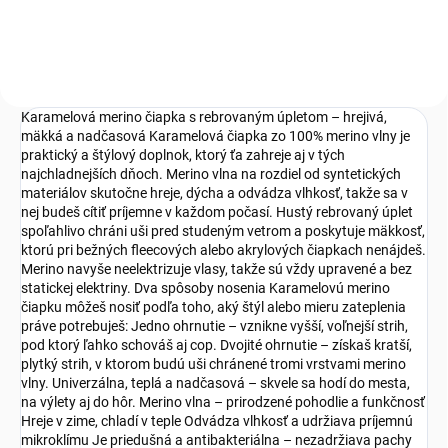
Karamelová merino čiapka s rebrovaným úpletom – hrejivá,
mäkká a nadčasová Karamelová čiapka zo 100% merino vlny je
praktický a štýlový doplnok, ktorý ťa zahreje aj v tých
najchladnejších dňoch. Merino vlna na rozdiel od syntetických
materiálov skutočne hreje, dýcha a odvádza vlhkosť, takže sa v
nej budeš cítiť príjemne v každom počasí. Hustý rebrovaný úplet
spoľahlivo chráni uši pred studeným vetrom a poskytuje mäkkosť,
ktorú pri bežných fleecových alebo akrylových čiapkach nenájdeš.
Merino navyše neelektrizuje vlasy, takže sú vždy upravené a bez
statickej elektriny. Dva spôsoby nosenia Karamelovú merino
čiapku môžeš nosiť podľa toho, aký štýl alebo mieru zateplenia
práve potrebuješ: Jedno ohrnutie – vznikne vyšší, voľnejší strih,
pod ktorý ľahko schováš aj cop. Dvojité ohrnutie – získaš kratší,
plytký strih, v ktorom budú uši chránené tromi vrstvami merino
vlny. Univerzálna, teplá a nadčasová – skvele sa hodí do mesta,
na výlety aj do hôr. Merino vlna – prirodzené pohodlie a funkčnosť
Hreje v zime, chladí v teple Odvádza vlhkosť a udržiava príjemnú
mikroklímu Je priedušná a antibakteriálna – nezadržiava pachy