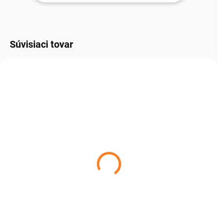
Súvisiaci tovar
SKLADOM, DO 3 DNÍ U VÁS.
Merino čiapka rebrovaná
– oranžová
€54,06
€43,95 bez DPH
Do košíka