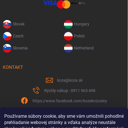
Slovak
Hungary
Czech
Polish
Slovenia
Netherland
KONTAKT
koze
@
koze.sk
Rýchly nákup - 0911 963 498
https://www.facebook.com/kozekozusiny
koze.sk
Používame súbory cookie, aby sme vám umožnili pohodlné
prehliadanie webovej stránky a vďaka analýze neustále