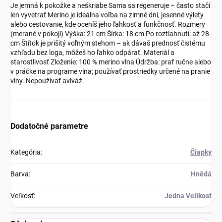
Je jemná k pokožke a neškriabe Sama sa regeneruje – často stačí
len vyvetrať Merino je ideálna voľba na zimné dni, jesenné výlety
alebo cestovanie, kde oceníš jeho ľahkosť a funkčnosť. Rozmery
(merané v pokoji) Výška: 21 cm Šírka: 18 cm Po roztiahnutí: až 28
cm Štítok je prišitý voľným stehom – ak dávaš prednosť čistému
vzhľadu bez loga, môžeš ho ľahko odpárať. Materiál a
starostlivosť Zloženie: 100 % merino vlna Údržba: prať ručne alebo
v práčke na programe vlna; používať prostriedky určené na pranie
vlny. Nepoužívať aviváž.
Dodatočné parametre
Kategória
:
Čiapky
Barva
:
Hnědá
Veľkosť
:
Jedna Velikost