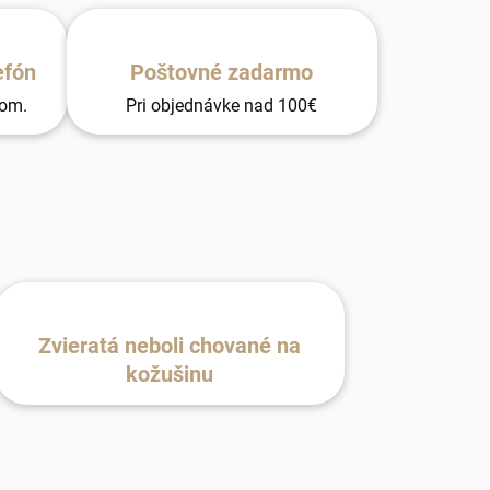
efón
Poštovné zadarmo
tom.
Pri objednávke nad 100€
Zvieratá neboli chované na
kožušinu