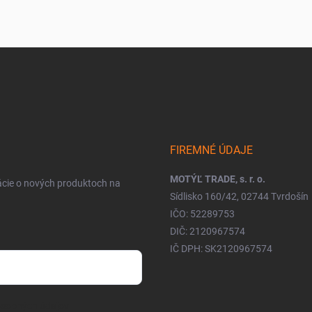
FIREMNÉ ÚDAJE
MOTÝĽ TRADE, s. r. o.
ácie o nových produktoch na
Sídlisko 160/42, 02744 Tvrdošín
IČO: 52289753
DIČ: 2120967574
IČ DPH: SK2120967574
osobných údajov