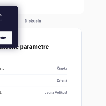
ie
 a
Diskusia
asím
atočné parametre
ria
:
Čiapky
Zelená
ť
:
Jedna Velikost