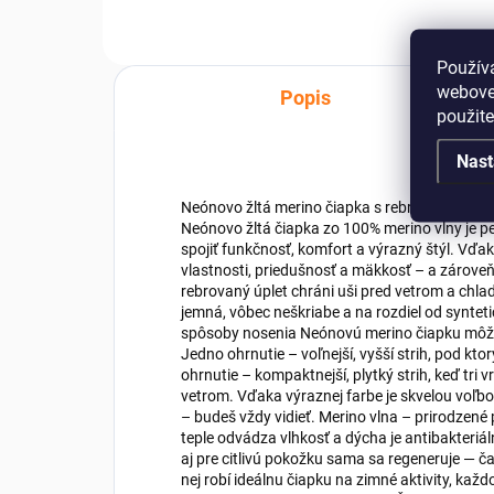
Použív
webovej
Popis
použit
Nast
Neónovo žltá merino čiapka s rebrovaným úpl
Neónovo žltá čiapka zo 100% merino vlny je p
spojiť funkčnosť, komfort a výrazný štýl. Vďa
vlastnosti, priedušnosť a mäkkosť – a zároveň 
rebrovaný úplet chráni uši pred vetrom a chl
jemná, vôbec neškriabe a na rozdiel od synteti
spôsoby nosenia Neónovú merino čiapku môžeš
Jedno ohrnutie – voľnejší, vyšší strih, pod kt
ohrnutie – kompaktnejší, plytký strih, keď tri
vetrom. Vďaka výraznej farbe je skvelou voľbo
– budeš vždy vidieť. Merino vlna – prirodzené 
teple odvádza vlhkosť a dýcha je antibakteriá
aj pre citlivú pokožku sama sa regeneruje — čas
nej robí ideálnu čiapku na zimné aktivity, ka