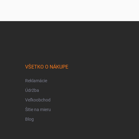
VŠETKO O NÁKUPE
Reklamácie
Údržba
Veľkoobchod
Šitie na mieru
Blog