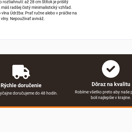
roztiahnutí: až 28 cm Štítok je prišitý
áš radšej čistý minimalistický vzhľad.
o vlna Údržba: Prať ručne alebo v práčke na
 vlny. Nepoužívať aviváž.
Dôraz na kvalitu
Rýchle doručenie
Robíme všetko preto aby naše 
yčajne doručujeme do 48 hodín.
boli najlepšie v krajine.