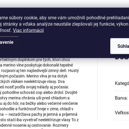
ame súbory cookie, aby sme vám umožnili pohodlné prehliadan
 stránky a vďaka analýze neustále zlepšovali jej funkcie, výkon
Hodnotenie
eľnosť.
Viac informácií
avenie
Súhl
etom – hrejivá, mäkká a neprehliadnuteľná
Dod
erfektným doplnkom pre tých, ktorí chcú
ka merino vlne poskytuje dokonalé tepelné
rozjasní aj ten najšedivejší zimný deň. Hustý
adným počasím. Merino vlna je na dotyk
ckých vlákien neelektrizuje vlasy. Dva
Kategó
 nosiť podľa svojej nálady aj počasia:
orý pohodlne schováš cop alebo drdol. Dvojité
Barva
:
 vrstvy merina chránia uši pred chladom a
u aj do hôr, na bežky alebo večerné venčenie
pohodlie a funkčnosť hreje v zime, chladí v
Veľkos
lna — nezadržiava pachy je jemná a príjemná
to stačí iba vyvetrať neelektrizuje vlasy To z
ždodenné nosenie aj cestovanie. Rozmery