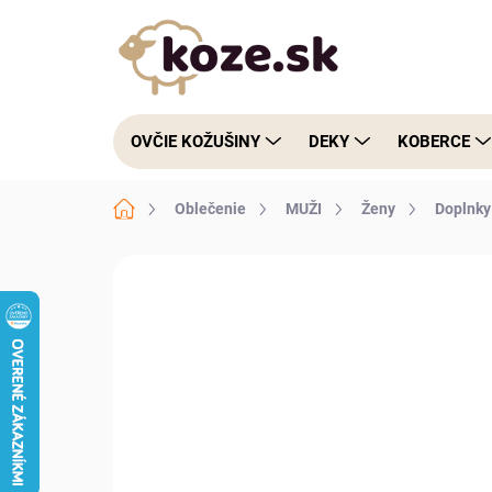
Prejsť na obsah
OVČIE KOŽUŠINY
DEKY
KOBERCE
Domov
Oblečenie
MUŽI
Ženy
Doplnky
Neohodnotené
Podrobnosti hodnote