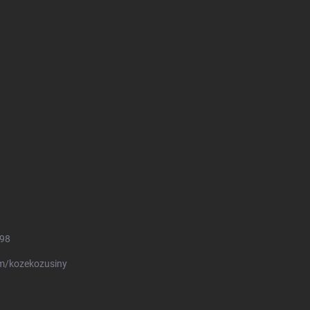
498
m/kozekozusiny