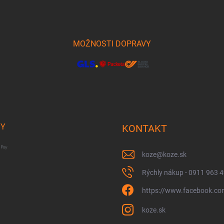
MOŽNOSTI DOPRAVY
BY
KONTAKT
koze
@
koze.sk
Rýchly nákup - 0911 963 
https://www.facebook.co
koze.sk