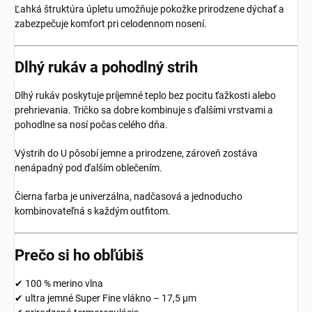
Ľahká štruktúra úpletu umožňuje pokožke prirodzene dýchať a
zabezpečuje komfort pri celodennom nosení.
Dlhý rukáv a pohodlný strih
Dlhý rukáv poskytuje príjemné teplo bez pocitu ťažkosti alebo
prehrievania. Tričko sa dobre kombinuje s ďalšími vrstvami a
pohodlne sa nosí počas celého dňa.
Výstrih do U pôsobí jemne a prirodzene, zároveň zostáva
nenápadný pod ďalším oblečením.
Čierna farba je univerzálna, nadčasová a jednoducho
kombinovateľná s každým outfitom.
Prečo si ho obľúbiš
✔ 100 % merino vlna
✔ ultra jemné Super Fine vlákno – 17,5 µm