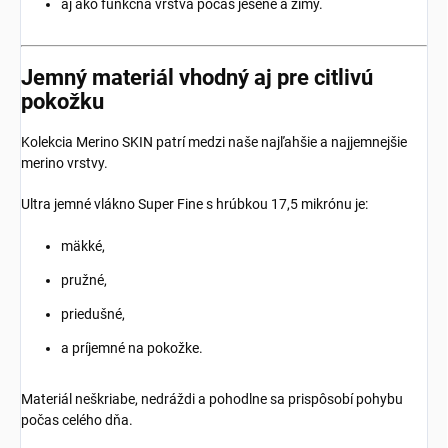
aj ako funkčná vrstva počas jesene a zimy.
Jemný materiál vhodný aj pre citlivú
pokožku
Kolekcia Merino SKIN patrí medzi naše najľahšie a najjemnejšie
merino vrstvy.
Ultra jemné vlákno Super Fine s hrúbkou 17,5 mikrónu je:
mäkké,
pružné,
priedušné,
a príjemné na pokožke.
Materiál neškriabe, nedráždi a pohodlne sa prispôsobí pohybu
počas celého dňa.