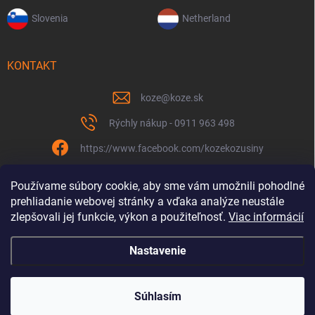
Slovenia
Netherland
KONTAKT
koze
@
koze.sk
Rýchly nákup - 0911 963 498
https://www.facebook.com/kozekozusiny
koze.sk
Používame súbory cookie, aby sme vám umožnili pohodlné
prehliadanie webovej stránky a vďaka analýze neustále
zlepšovali jej funkcie, výkon a použiteľnosť.
Viac informácií
Nastavenie
Spolu to ťaháme už 9 rokov
Copyright 2026
Koze.sk
. Všetky práva vyhradené.
Súhlasím
Vytvoril Shoptet