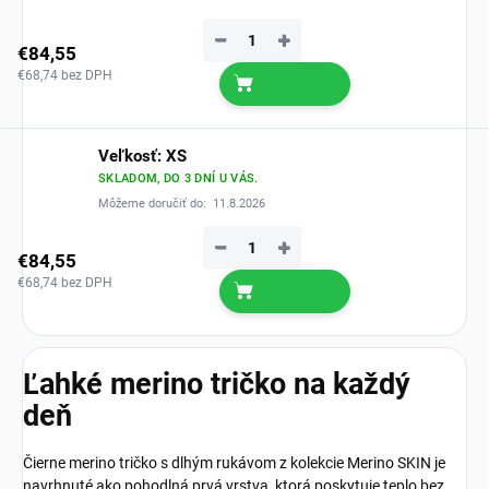
−
+
€84,55
€68,74 bez DPH
Veľkosť: XS
SKLADOM, DO 3 DNÍ U VÁS.
Môžeme doručiť do:
11.8.2026
−
+
€84,55
€68,74 bez DPH
Ľahké merino tričko na každý
deň
Čierne merino tričko s dlhým rukávom z kolekcie Merino SKIN je
navrhnuté ako pohodlná prvá vrstva, ktorá poskytuje teplo bez