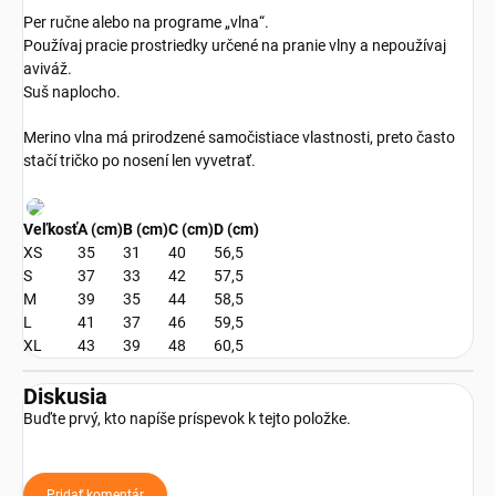
Per ručne alebo na programe „vlna“.
Používaj pracie prostriedky určené na pranie vlny a nepoužívaj
aviváž.
Suš naplocho.
Merino vlna má prirodzené samočistiace vlastnosti, preto často
stačí tričko po nosení len vyvetrať.
Veľkosť
A (cm)
B (cm)
C (cm)
D (cm)
XS
35
31
40
56,5
S
37
33
42
57,5
M
39
35
44
58,5
L
41
37
46
59,5
XL
43
39
48
60,5
Diskusia
Buďte prvý, kto napíše príspevok k tejto položke.
Pridať komentár