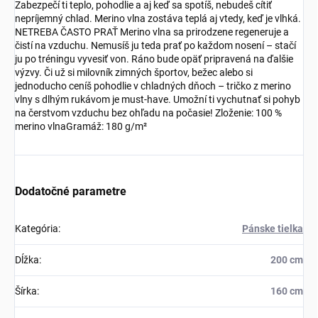
Zabezpečí ti teplo, pohodlie a aj keď sa spotíš, nebudeš cítiť
nepríjemný chlad. Merino vlna zostáva teplá aj vtedy, keď je vlhká.
NETREBA ČASTO PRAŤ Merino vlna sa prirodzene regeneruje a
čistí na vzduchu. Nemusíš ju teda prať po každom nosení – stačí
ju po tréningu vyvesiť von. Ráno bude opäť pripravená na ďalšie
výzvy. Či už si milovník zimných športov, bežec alebo si
jednoducho ceníš pohodlie v chladných dňoch – tričko z merino
vlny s dlhým rukávom je must-have. Umožní ti vychutnať si pohyb
na čerstvom vzduchu bez ohľadu na počasie! Zloženie: 100 %
merino vlnaGramáž: 180 g/m²
Dodatočné parametre
Kategória
:
Pánske tielka
Dĺžka
:
200 cm
Šírka
:
160 cm