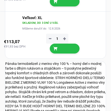
Veľkosť: XL
SKLADOM, DO 3 DNÍ U VÁS.
Môžeme doručiť do:
12.8.2026
−
+
€113,07
€91,93 bez DPH
Pánska termobielizeň z merino vlny 100 % – horný diel v modrej
farbe s dlhým rukávom a stojáčikom – ti poskytne jedinečný
tepelný komfort v chladných dňoch a zároveň dokonale poslúži
ako funkčné športové oblečenie. STRIH HORNÉHO DIELU TERMO
BIELIZNE Z MERINO VLNY 100 % Longsleeve Active z merino vlny
je priliehavý a pružný. Raglánové rukávy zabezpečujú voľnosť
pohybu. Stojáčik chráni krk pred vetrom a chladom, dobre prilieha,
ale netlačí. Keďže je tričko priliehavé, použili sme ploché švy typu
autolap, ktoré zaručujú, že žiadny šev nebude dráždiť pokožku.
KEDY SA TI BUDE HODIŤ HORNÝ DIEL TERMO BIELIZNE ZO 100%
MERINO VLNY? Skvele sa osvedčí v zime pri zimných športoch