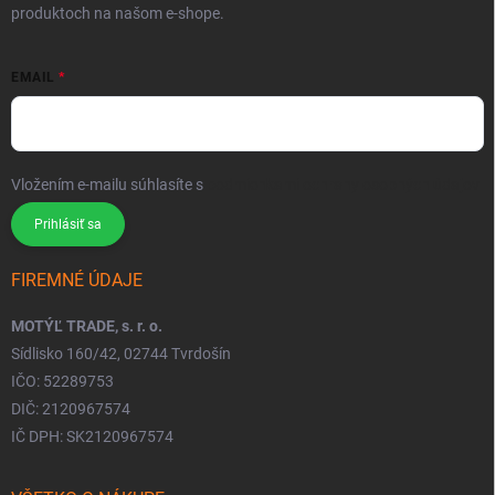
produktoch na našom e-shope.
EMAIL
Vložením e-mailu súhlasíte s
podmienkami ochrany osobných údajov
Prihlásiť sa
FIREMNÉ ÚDAJE
MOTÝĽ TRADE, s. r. o.
Sídlisko 160/42, 02744 Tvrdošín
IČO: 52289753
DIČ: 2120967574
IČ DPH: SK2120967574