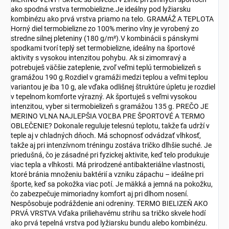
ako spodná vrstva termobielizne.Je ideálny pod lyžiarsku
kombinézu ako prvá vrstva priamo na telo. GRAMÁŽ A TEPLOTA
Horný diel termobielizne zo 100% merino vlny je vyrobený zo
stredne silnej pleteniny (180 g/m²).V kombinácii s pánskymi
spodkami tvorí teplý set termobielizne, ideálny na športové
aktivity s vysokou intenzitou pohybu. Ak si zimomravý a
potrebuješ väčšie zateplenie, zvoľ veľmi teplú termobielizeň s
gramážou 190 g.Rozdiel v gramáži medzi teplou a veľmi teplou
variantou je iba 10 g, ale vďaka odlišnej štruktúre úpletu je rozdiel
v tepelnom komforte výrazný. Ak športuješ s veľmi vysokou
intenzitou, vyber si termobielizeň s gramážou 135 g. PREČO JE
MERINO VLNA NAJLEPŠIA VOĽBA PRE ŠPORTOVÉ A TERMO
OBLEČENIE? Dokonale reguluje telesnú teplotu, takže ťa udrží v
teple aj v chladných dňoch. Má schopnosť odvádzať vlhkosť,
takže aj pri intenzívnom tréningu zostáva tričko dlhšie suché. Je
priedušná, čo je zásadné pri fyzickej aktivite, keď telo produkuje
viac tepla a vlhkosti. Má prirodzené antibakteriálne vlastnosti,
ktoré bránia množeniu baktérií a vzniku zápachu – ideálne pri
športe, keď sa pokožka viac potí. Je mäkká a jemná na pokožku,
čo zabezpečuje mimoriadny komfort aj pri dlhom nosení.
Nespôsobuje podráždenie ani odreniny. TERMO BIELIZEŇ AKO
PRVÁ VRSTVA Vďaka priliehavému strihu sa tričko skvele hodí
ako prvá tepelná vrstva pod lyžiarsku bundu alebo kombinézu.