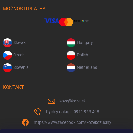
MOŽNOSTI PLATBY
Slovak
Hungary
Czech
Polish
Slovenia
Netherland
KONTAKT
koze
@
koze.sk
Rýchly nákup - 0911 963 498
https://www.facebook.com/kozekozusiny