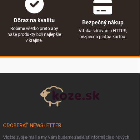
Dôraz na kvalitu
Bezpečný nákup
Robíme všetko preto aby
Vďaka šifrovaniu HTTPS,
naše produkty boli najlepšie
bezpečná platba kartou.
v krajine.
Zápätie
ODOBERAŤ NEWSLETTER
Vložte svoj e-mail a my Vám budeme zasielať informácie o nových