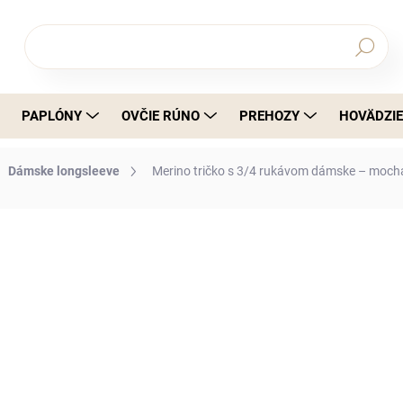
Hľadať
PAPLÓNY
OVČIE RÚNO
PREHOZY
HOVÄDZIE
Dámske longsleeve
Merino tričko s 3/4 rukávom dámske – mocha
nia
€98,33
€79,94 bez DPH
Jednotková cena:
DETAILNÉ INFORMÁCIE