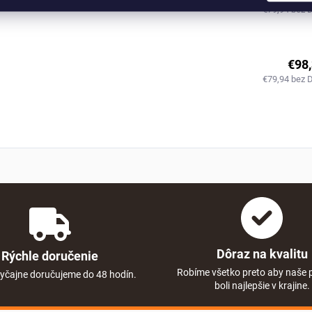
€79,94 bez 
€98
€79,94 bez 
Dôraz na kvalitu
Rýchle doručenie
Robíme všetko preto aby naše 
yčajne doručujeme do 48 hodín.
boli najlepšie v krajine.