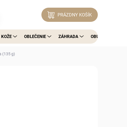
PRÁZDNY KOŠÍK
NÁKUPNÝ KOŠÍK
 KOŽE
OBLEČENIE
ZÁHRADA
OBUV
DOMÁ
 (135 g)
OPÝTAŤ SA