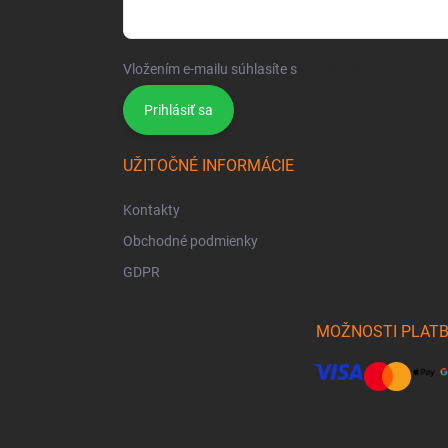
Vložením e-mailu súhlasíte s
podmienkami ochrany 
Prihlásiť sa
UŽITOČNÉ INFORMÁCIE
Kontakty
Obchodné podmienky
GDPR
MOŽNOSTI PLAT