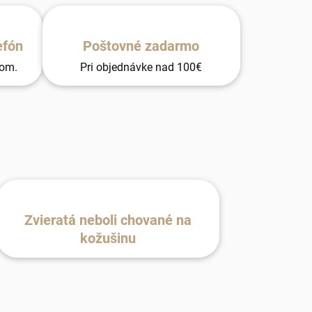
efón
Poštovné zadarmo
tom.
Pri objednávke nad 100€
Zvieratá neboli chované na
kožušinu