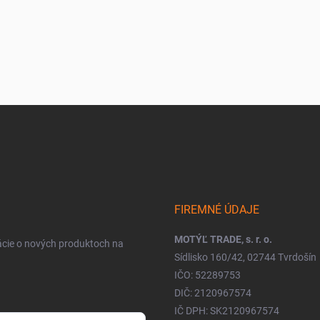
FIREMNÉ ÚDAJE
MOTÝĽ TRADE, s. r. o.
ácie o nových produktoch na
Sídlisko 160/42, 02744 Tvrdošín
IČO: 52289753
DIČ: 2120967574
IČ DPH: SK2120967574