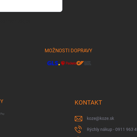
osobných údajov
MOŽNOSTI DOPRAVY
BY
KONTAKT
koze
@
koze.sk
Rýchly nákup - 0911 963 