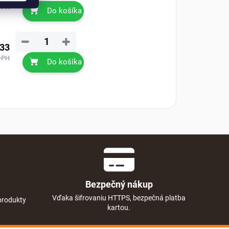
DPH
Do košíka
−
+
,33
DPH
Do košíka
Bezpečný nákup
Vďaka šifrovaniu HTTPS, bezpečná platba
produkty
kartou.