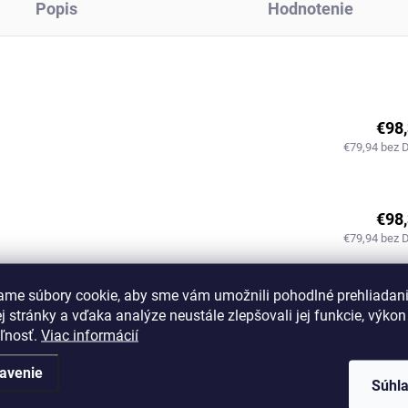
Popis
Hodnotenie
€98
€79,94 bez 
€98
€79,94 bez 
ame súbory cookie, aby sme vám umožnili pohodlné prehliadan
€98
 stránky a vďaka analýze neustále zlepšovali jej funkcie, výkon
€79,94 bez 
eľnosť.
Viac informácií
avenie
Súhl
€98