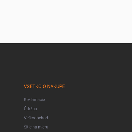
VŠETKO O NÁKUPE
Reklamácie
Údržba
Veľkoobchod
Šitie na mieru