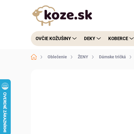
Prejsť na obsah
OVČIE KOŽUŠINY
DEKY
KOBERCE
Domov
Oblečenie
ŽENY
Dámske tričká
Neohodnotené
Podrobnosti hodnote