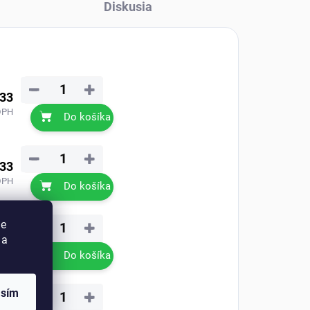
Diskusia
−
+
,33
DPH
Do košíka
−
+
,33
DPH
Do košíka
ie
−
+
,33
 a
DPH
Do košíka
asím
−
+
,33