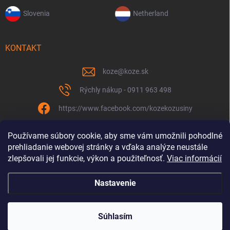
Slovenia
Netherland
KONTAKT
koze
@
koze.sk
Rýchly nákup - 0911 963 498
https://www.facebook.com/kozekozusiny
koze.sk
Používame súbory cookie, aby sme vám umožnili pohodlné
prehliadanie webovej stránky a vďaka analýze neustále
zlepšovali jej funkcie, výkon a použiteľnosť.
Viac informácií
Nastavenie
Spolu to ťaháme už 9 rokov
Copyright 2026
Koze.sk
. Všetky práva vyhradené.
Súhlasím
Vytvoril Shoptet