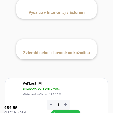
Využitie v Interiéri aj v Exteriéri
Zvieratá neboli chované na kožušinu
Veľkosť: M
SKLADOM, DO 3 DNÍ U VÁS.
Môžeme doručiť do:
11.8.2026
−
+
€84,55
€68,74 bez DPH