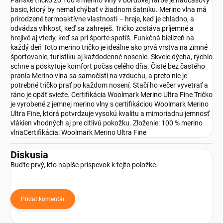
Pánske tričko zo 100% merino vlny v bordovej farbe je nadčasový
basic, ktorý by nemal chýbať v žiadnom šatníku. Merino vlna má
prirodzené termoaktívne vlastnosti – hreje, keď je chladno, a
odvádza vlhkosť, keď sa zahreješ. Tričko zostáva príjemné a
hrejivé aj vtedy, keď sa pri športe spotíš. Funkčná bielizeň na
každý deň Toto merino tričko je ideálne ako prvá vrstva na zimné
športovanie, turistiku aj každodenné nosenie. Skvele dýcha, rýchlo
schne a poskytuje komfort počas celého dňa. Čisté bez častého
prania Merino vlna sa samočistí na vzduchu, a preto nie je
potrebné tričko prať po každom nosení. Stačí ho večer vyvetrať a
ráno je opäť svieže. Certifikácia Woolmark Merino Ultra Fine Tričko
je vyrobené z jemnej merino vlny s certifikáciou Woolmark Merino
Ultra Fine, ktorá potvrdzuje vysokú kvalitu a mimoriadnu jemnosť
vlákien vhodných aj pre citlivú pokožku. Zloženie: 100 % merino
vlnaCertifikácia: Woolmark Merino Ultra Fine
Diskusia
Buďte prvý, kto napíše príspevok k tejto položke.
Pridať komentár