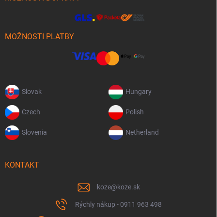
MOŽNOSTI PLATBY
Slovak
Hungary
Czech
Polish
Slovenia
Netherland
KONTAKT
koze
@
koze.sk
Rýchly nákup - 0911 963 498