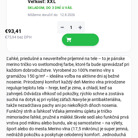
Veľkosť: XXL
SKLADOM, DO 3 DNÍ U VÁS.
Môžeme doručiť do:
12.8.2026
−
+
€93,41
€75,94 bez DPH
Ľahké, priedušné a neuveriteľne príjemné na tele – to je pánske
merino tričko vo svetlomodrej farbe, ktoré ťa bude sprevádzať pri
každom dobrodružstve. Vyrobené zo 100% merino vlny s
gramážou 150 g/m² – ideálna voľba na aktívne dni aj bežné
nosenie. Prirodzený komfort každý deň Merino vlna prirodzene
reguluje teplotu tela – hreje, keď je zima, a chladí, keď sa
zahreješ.Odvádza vlhkosť od pokožky, rýchlo schne a zostáva
suchá na dotyk aj pri vyššej záťaži.Navyše je antibakteriálna,
takže nezadržiava pachy ani po niekoľkých dňoch nosenia.
Funkčný strih a ľahkosť Vďaka jemnému úpletu je tričko
mimoriadne ľahké, pružné a mäkké.Skvele sedí ako funkčná prvá
vrstva pod mikinu alebo bundu, ale aj samostatne – na výlety,
šport alebo do mesta.Merino vlna (17,5 mikrónu) je super jemná,
nedráždi pokožku a poskytuje celodenný komfort. Jednoduchá