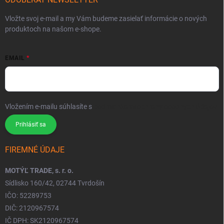
Vložte svoj e-mail a my Vám budeme zasielať informácie o nových
produktoch na našom e-shope.
EMAIL
Vložením e-mailu súhlasíte s
podmienkami ochrany osobných údajov
Prihlásiť sa
FIREMNÉ ÚDAJE
MOTÝĽ TRADE, s. r. o.
Sídlisko 160/42, 02744 Tvrdošín
IČO: 52289753
DIČ: 2120967574
IČ DPH: SK2120967574