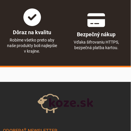
Dôraz na kvalitu
Bezpečný nákup
Robíme všetko preto aby
Vďaka šifrovaniu HTTPS,
naše produkty boli najlepšie
bezpečná platba kartou.
v krajine.
Zápätie
ODOBERAŤ NEWSLETTER