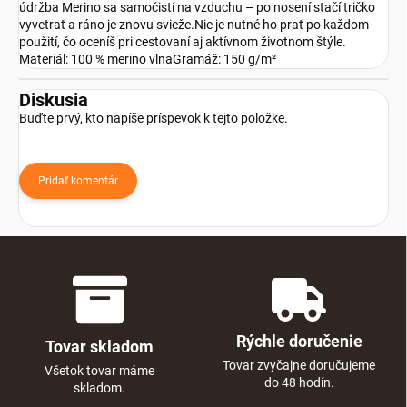
údržba Merino sa samočistí na vzduchu – po nosení stačí tričko
vyvetrať a ráno je znovu svieže.Nie je nutné ho prať po každom
použití, čo oceníš pri cestovaní aj aktívnom životnom štýle.
Materiál: 100 % merino vlnaGramáž: 150 g/m²
Diskusia
Buďte prvý, kto napíše príspevok k tejto položke.
Pridať komentár
Rýchle doručenie
Tovar skladom
Tovar zvyčajne doručujeme
Všetok tovar máme
do 48 hodín.
skladom.