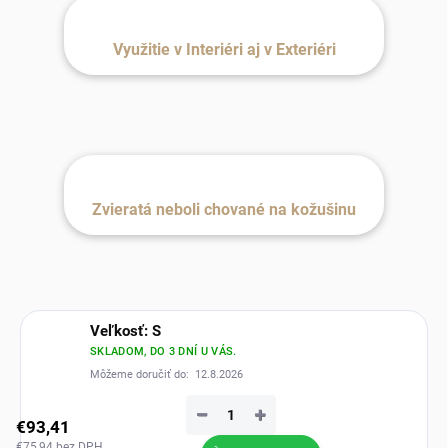
Využitie v Interiéri aj v Exteriéri
Zvieratá neboli chované na kožušinu
Veľkosť: S
SKLADOM, DO 3 DNÍ U VÁS.
Môžeme doručiť do:
12.8.2026
−
+
€93,41
€75,94 bez DPH