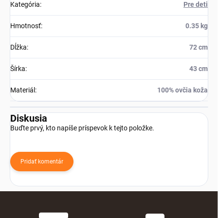
Kategória
:
Pre deti
Hmotnosť
:
0.35 kg
Dĺžka
:
72 cm
Šírka
:
43 cm
Materiál
:
100% ovčia koža
Diskusia
Buďte prvý, kto napíše príspevok k tejto položke.
Pridať komentár