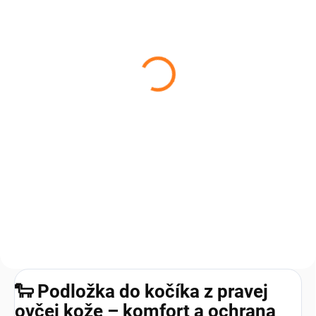
SKLADOM
Podsedák z ovčej kože
Relugan
€34,99
€28,45 bez DPH
Do košíka
Pocíťte rozdiel hneď, ako si
sadnete – podsedák z ovčej
kožušiny vás zahalí do mäkkosti,
tepla a prirodzeného luxusu.
Komfort, ktorý si zamilujete
každý jeden deň....
🐑 Podložka do kočíka z pravej
ovčej kože – komfort a ochrana