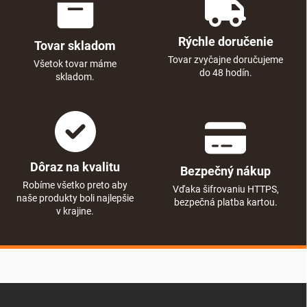
Rýchle doručenie
Tovar skladom
Tovar zvyčajne doručujeme
Všetok tovar máme
do 48 hodín.
skladom.
Dôraz na kvalitu
Bezpečný nákup
Robíme všetko preto aby
Vďaka šifrovaniu HTTPS,
naše produkty boli najlepšie
bezpečná platba kartou.
v krajine.
Zápätie