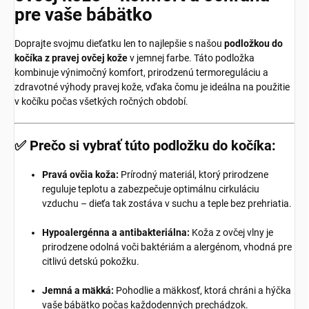
pre vaše bábätko
Doprajte svojmu dieťatku len to najlepšie s našou
podložkou do
kočíka z pravej ovčej kože
v jemnej farbe. Táto podložka
kombinuje výnimočný komfort, prirodzenú termoreguláciu a
zdravotné výhody pravej kože, vďaka čomu je ideálna na použitie
v kočíku počas všetkých ročných období.
✅ Prečo si vybrať túto podložku do kočíka:
Pravá ovčia koža:
Prírodný materiál, ktorý prirodzene
reguluje teplotu a zabezpečuje optimálnu cirkuláciu
vzduchu – dieťa tak zostáva v suchu a teple bez prehriatia.
Hypoalergénna a antibakteriálna:
Koža z ovčej vlny je
prirodzene odolná voči baktériám a alergénom, vhodná pre
citlivú detskú pokožku.
Jemná a mäkká:
Pohodlie a mäkkosť, ktorá chráni a hýčka
vaše bábätko počas každodenných prechádzok.