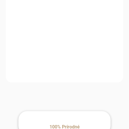
11.8.2026
MOŽNOSTI
DORUČENIA
−
+
Pridať do košíka
Odporúčam
Navrhnutá pre každodenné používanie – podložka poskytuje
mäkkosť, oporu a príjemný pocit pri každej jazde.
100% Prírodné