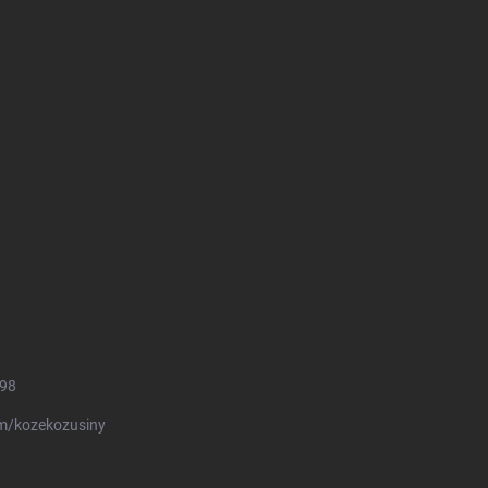
498
m/kozekozusiny