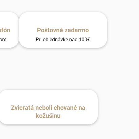
efón
Poštovné zadarmo
tom.
Pri objednávke nad 100€
Zvieratá neboli chované na
kožušinu