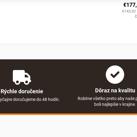
€177
€143,92
Dôraz na kvalitu
Rýchle doručenie
Robíme všetko preto aby naše 
yčajne doručujeme do 48 hodín.
boli najlepšie v krajine.