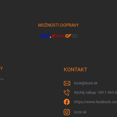
osobných údajov
MOŽNOSTI DOPRAVY
BY
KONTAKT
koze
@
koze.sk
Rýchly nákup - 0911 963 
https://www.facebook.co
koze.sk