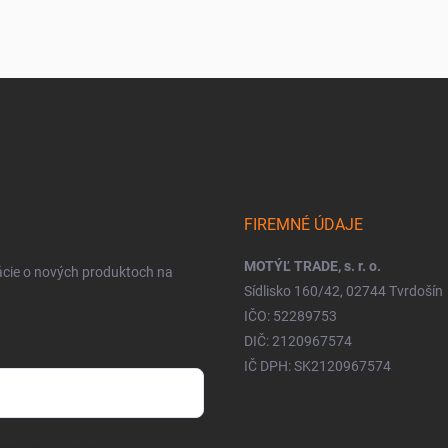
FIREMNÉ ÚDAJE
MOTÝĽ TRADE, s. r. o.
ácie o nových produktoch na
Sídlisko 160/42, 02744 Tvrdošín
IČO: 52289753
DIČ: 2120967574
IČ DPH: SK2120967574