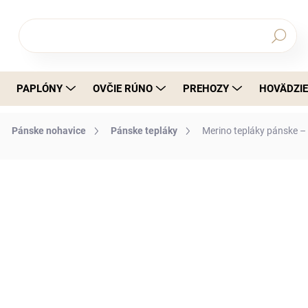
Hľadať
PAPLÓNY
OVČIE RÚNO
PREHOZY
HOVÄDZIE
Pánske nohavice
Pánske tepláky
Merino tepláky pánske –
a
€177,02
€143,92 bez DPH
Jednotková cena:
DETAILNÉ INFORMÁCIE