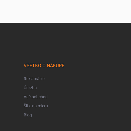
VŠETKO O NÁKUPE
Reklamácie
Údržba
Veľkoobchod
Šitie na mieru
Blog