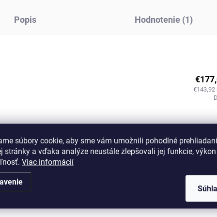
Popis
Hodnotenie (1)
€177
€143,92
€177
€143,92
ame súbory cookie, aby sme vám umožnili pohodlné prehliadan
 stránky a vďaka analýze neustále zlepšovali jej funkcie, výkon
eľnosť.
Viac informácií
€177
avenie
€143,92
Súhl