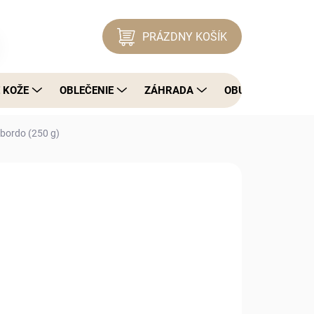
PRÁZDNY KOŠÍK
NÁKUPNÝ KOŠÍK
 KOŽE
OBLEČENIE
ZÁHRADA
OBUV
DOMÁ
 bordo (250 g)
OPÝTAŤ SA