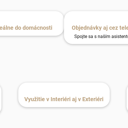
eálne do domácnosti
Objednávky aj cez tel
Spojte sa s naším asisten
Využitie v Interiéri aj v Exteriéri