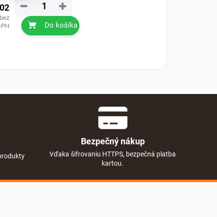
−
+
,02
 bez
Do košíka
DPH
Bezpečný nákup
Vďaka šifrovaniu HTTPS, bezpečná platba
produkty
kartou.