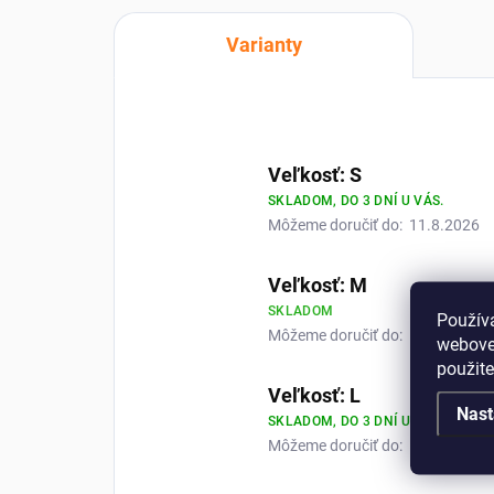
Varianty
Veľkosť: S
SKLADOM, DO 3 DNÍ U VÁS.
Môžeme doručiť do:
11.8.2026
Veľkosť: M
SKLADOM
Použív
Môžeme doručiť do:
10.8.2026
webovej
použit
Veľkosť: L
Nast
SKLADOM, DO 3 DNÍ U VÁS.
Môžeme doručiť do:
11.8.2026