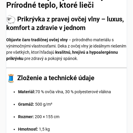
Prírodné teplo, ktoré lieči
Prikrývka z pravej ovčej vlny – luxus,
komfort a zdravie v jednom
Objavte čaro tradičnej ovčej vlny
– prírodného materiálu s
výnimočnými vlastnosťami. Deka z ovčej vlny je ideálnym riešením
pre všetkých, ktorí hľadajú
kvalitnú, hrejivú a hypoalergénnu
prikrývku
pre zdravý a pokojný spánok.
Zloženie a technické údaje
Materiál:
70 % ovčia vlna, 30 % polyesterové vlákna
Gramáž:
500 g/m²
Rozmer:
200 × 155 cm
Hmotnosť:
1,5 kg