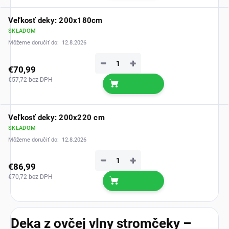
Veľkosť deky: 200x180cm
SKLADOM
Môžeme doručiť do:
12.8.2026
−
+
€70,99
€57,72 bez DPH
Veľkosť deky: 200x220 cm
SKLADOM
Môžeme doručiť do:
12.8.2026
−
+
€86,99
€70,72 bez DPH
Deka z ovčej vlny stromčeky –