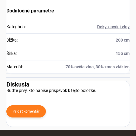
Dodatočné parametre
Kategória
:
Deky z ovčej vlny
Dĺžka
:
200 cm
Šírka
:
155 cm
Materiál
:
70% ovčia vlna, 30% zmes vlákien
Diskusia
Buďte prvý, kto napíše príspevok k tejto položke.
Pridať komentár