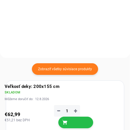
Teplý prírodný tón, ktorý okamžite
Tmavo hnedá ovčia kožušina
zútulní každý priestor. Double
vnesie do priestoru pocit tepla a
hnedá ovčia kožušina ponúka
prirodzenej elegancie. Výrazná,
extra mäkkosť a pohodlie, ktoré si
hrejivá a útulná – ideálna na
zamilujete na prvý dotyk. ...
vytvorenie príjemnej atmosféry
domova.
Zobraziť všetky súvisiace produkty
Veľkosť deky: 200x155 cm
SKLADOM
Môžeme doručiť do:
12.8.2026
−
+
€62,99
€51,21 bez DPH