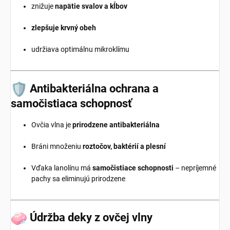
znižuje
napätie svalov a kĺbov
zlepšuje krvný obeh
udržiava optimálnu mikroklímu
Antibakteriálna ochrana a
samočistiaca schopnosť
Ovčia vlna je
prirodzene antibakteriálna
Bráni množeniu
roztočov, baktérií a plesní
Vďaka lanolínu má
samočistiace schopnosti
– nepríjemné
pachy sa eliminujú prirodzene
Údržba deky z ovčej vlny