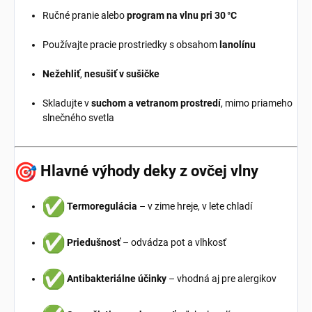
Ručné pranie alebo
program na vlnu pri 30 °C
Používajte pracie prostriedky s obsahom
lanolínu
Nežehliť
,
nesušiť v sušičke
Skladujte v
suchom a vetranom prostredí
, mimo priameho
slnečného svetla
Hlavné výhody deky z ovčej vlny
Termoregulácia
– v zime hreje, v lete chladí
Priedušnosť
– odvádza pot a vlhkosť
Antibakteriálne účinky
– vhodná aj pre alergikov