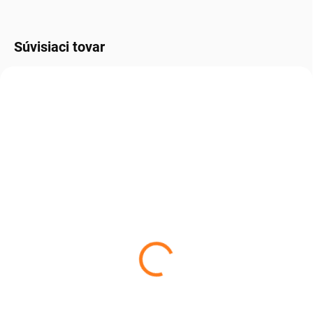
Súvisiaci tovar
MILÁČIK ZÁKAZNÍKOV
TIP NA DARČEK
ZADARMO
SKLADOM
SKLADOM, DO 3 DNÍ U VÁS.
Ovčia kožušina double
Ovčia kožušina tmavo
hnedá 180x65 cm
hnedá
€125
€49,99
od
€101,63 bez DPH
od €40,64 bez DPH
Do košíka
Detail