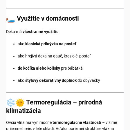
Využitie v domácnosti
Deka má
všestranné využitie
:
ako
klasická prikrývka na posteľ
ako hrejivá deka na gauč, kreslo či posteľ
do kočíka alebo kolísky
pre bábätká
ako
štýlový dekoratívny doplnok
do obývačky
Termoregulácia – prírodná
klimatizácia
Ovčia vlna má výnimočné
termoregulačné vlastnosti
– v zime
príjemne hreje, v lete chladí. Vďaka poréznej štruktúre vlákna