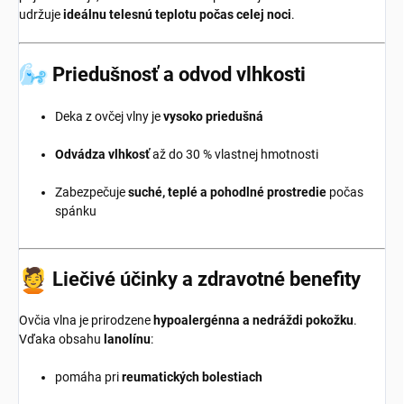
udržuje
ideálnu telesnú teplotu počas celej noci
.
Priedušnosť a odvod vlhkosti
Deka z ovčej vlny je
vysoko priedušná
Odvádza vlhkosť
až do 30 % vlastnej hmotnosti
Zabezpečuje
suché, teplé a pohodlné prostredie
počas
spánku
Liečivé účinky a zdravotné benefity
Ovčia vlna je prirodzene
hypoalergénna a nedráždi pokožku
.
Vďaka obsahu
lanolínu
:
pomáha pri
reumatických bolestiach