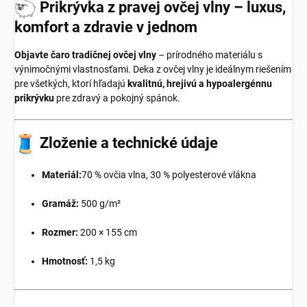
Prikrývka z pravej ovčej vlny – luxus,
komfort a zdravie v jednom
Objavte čaro tradičnej ovčej vlny
– prírodného materiálu s
výnimočnými vlastnosťami. Deka z ovčej vlny je ideálnym riešením
pre všetkých, ktorí hľadajú
kvalitnú, hrejivú a hypoalergénnu
prikrývku
pre zdravý a pokojný spánok.
Zloženie a technické údaje
Materiál:
70 % ovčia vlna, 30 % polyesterové vlákna
Gramáž:
500 g/m²
Rozmer:
200 × 155 cm
Hmotnosť:
1,5 kg