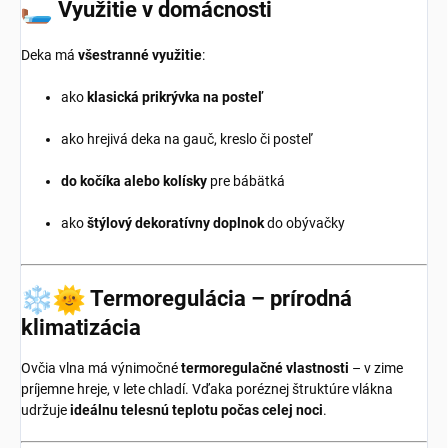
Využitie v domácnosti
Deka má
všestranné využitie
:
ako
klasická prikrývka na posteľ
ako hrejivá deka na gauč, kreslo či posteľ
do kočíka alebo kolísky
pre bábätká
ako
štýlový dekoratívny doplnok
do obývačky
Termoregulácia – prírodná
klimatizácia
Ovčia vlna má výnimočné
termoregulačné vlastnosti
– v zime
príjemne hreje, v lete chladí. Vďaka poréznej štruktúre vlákna
udržuje
ideálnu telesnú teplotu počas celej noci
.