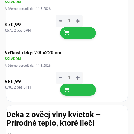
SKLADOM
Môžeme doručiť do:
11.8.2026
−
+
€70,99
€57,72 bez DPH
Veľkosť deky: 200x220 cm
SKLADOM
Môžeme doručiť do:
11.8.2026
−
+
€86,99
€70,72 bez DPH
Deka z ovčej vlny kvietok –
Prírodné teplo, ktoré lieči