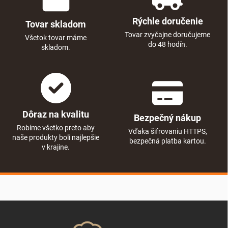
Rýchle doručenie
Tovar skladom
Tovar zvyčajne doručujeme
Všetok tovar máme
do 48 hodín.
skladom.
Dôraz na kvalitu
Bezpečný nákup
Robíme všetko preto aby
Vďaka šifrovaniu HTTPS,
naše produkty boli najlepšie
bezpečná platba kartou.
v krajine.
Zápätie