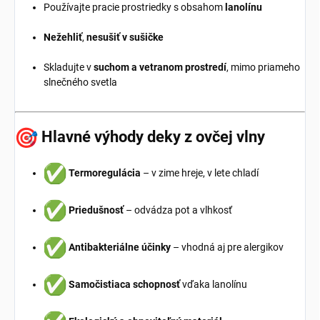
Používajte pracie prostriedky s obsahom
lanolínu
Nežehliť
,
nesušiť v sušičke
Skladujte v
suchom a vetranom prostredí
, mimo priameho
slnečného svetla
Hlavné výhody deky z ovčej vlny
Termoregulácia
– v zime hreje, v lete chladí
Priedušnosť
– odvádza pot a vlhkosť
Antibakteriálne účinky
– vhodná aj pre alergikov
Samočistiaca schopnosť
vďaka lanolínu