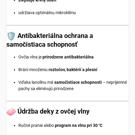
zlepšuje krvný obeh
udržiava optimálnu mikroklímu
Antibakteriálna ochrana a
samočistiaca schopnosť
Ovčia vlna je
prirodzene antibakteriálna
Bráni množeniu
roztočov, baktérií a plesní
Vďaka lanolínu má
samočistiace schopnosti
– nepríjemné
pachy sa eliminujú prirodzene
Údržba deky z ovčej vlny
Ručné pranie alebo
program na vlnu pri 30 °C