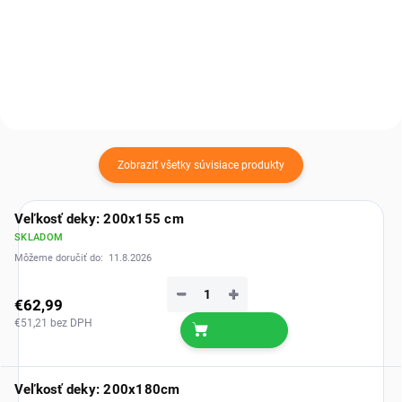
vďaka tomu dodá interiéru
mu dopraje teplo, pohodlie a
vyvážený, moderný vzhľad s
pocit bezpečia. Doprajte mu
prirodzeným charakterom.
oddych, aký si naozaj zaslúži. ...
Zobraziť všetky súvisiace produkty
Veľkosť deky: 200x155 cm
SKLADOM
Môžeme doručiť do:
11.8.2026
−
+
€62,99
€51,21 bez DPH
Veľkosť deky: 200x180cm