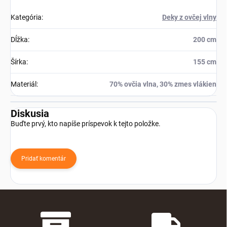
Kategória
:
Deky z ovčej vlny
Dĺžka
:
200 cm
Šírka
:
155 cm
Materiál
:
70% ovčia vlna, 30% zmes vlákien
Diskusia
Buďte prvý, kto napíše príspevok k tejto položke.
Pridať komentár