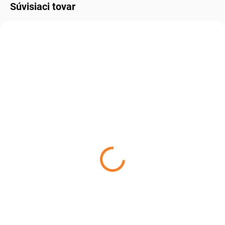
Súvisiaci tovar
MILÁČIK ZÁKAZNÍKOV
MILÁČIK ZÁKAZNÍKOV
NAJLEPŠIE
ZADARMO
HODNOTENÉ
SKLADOM
SKLADOM
Koberec z ovčej kože
Podložka pre domáce
sivý
zviera biela
€349
€39,99
€283,74 bez DPH
€32,51 bez DPH
Do košíka
Do košíka
Sivý koberec z ovčej kožušiny
Vaše zviera si ju zamiluje na prvé
pôsobí nenápadne, no práve
ľahnutie – mäkká ovčia kožušina