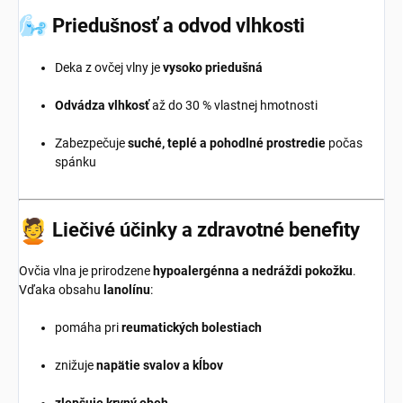
Priedušnosť a odvod vlhkosti
Deka z ovčej vlny je
vysoko priedušná
Odvádza vlhkosť
až do 30 % vlastnej hmotnosti
Zabezpečuje
suché, teplé a pohodlné prostredie
počas
spánku
Liečivé účinky a zdravotné benefity
Ovčia vlna je prirodzene
hypoalergénna a nedráždi pokožku
.
Vďaka obsahu
lanolínu
:
pomáha pri
reumatických bolestiach
znižuje
napätie svalov a kĺbov