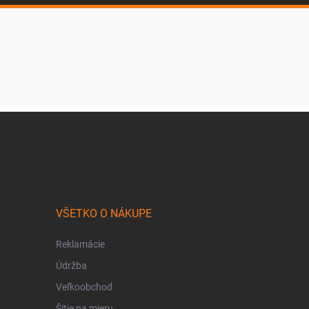
VŠETKO O NÁKUPE
Reklamácie
Údržba
Veľkoobchod
Šitie na mieru