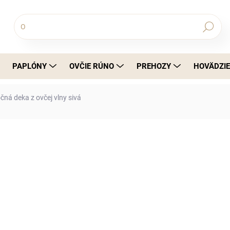
Hľadať
PAPLÓNY
OVČIE RÚNO
PREHOZY
HOVÄDZIE
čná deka z ovčej vlny sivá
a
od
€62,99
od
€51,21
bez DPH
Jednotková cena:
Elegantná sivá deka z ovčej vlny, kt
pohodlný oddych.