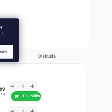
ulní
Sivý koberec z ovčej kožušiny
pôsobí nenápadne, no práve
lo s
vďaka tomu dodá interiéru
ra
vyvážený, moderný vzhľad s
prirodzeným charakterom.
ie
 a
asím
Diskusia
−
+
,99
DPH
Do košíka
−
+