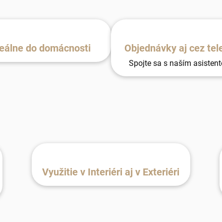
eálne do domácnosti
Objednávky aj cez tel
Spojte sa s naším asisten
Využitie v Interiéri aj v Exteriéri