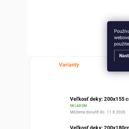
Raz si ľahne a už nebude chcieť
Pre
inam – podložka z ovčej kožušiny
plné
mu dopraje teplo, mäkkosť a pocit
ovč
bezpečia. Miesto, ktoré si váš
mate
Použív
miláčik okamžite zamiluje. ...
oka
webovej
použit
Nast
Varianty
Veľkosť deky: 200x155 
SKLADOM
Môžeme doručiť do:
11.8.2026
Veľkosť deky: 200x180