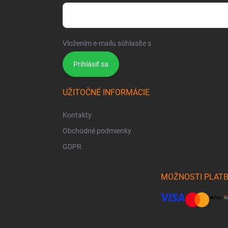
Vložením e-mailu súhlasíte s
podmienkami ochrany 
Prihlásiť sa
UŽITOČNÉ INFORMÁCIE
Kontakty
Obchodné podmienky
GDPR
MOŽNOSTI PLAT