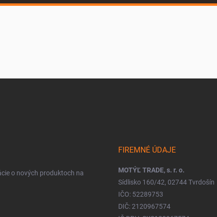
FIREMNÉ ÚDAJE
MOTÝĽ TRADE, s. r. o.
ácie o nových produktoch na
Sídlisko 160/42, 02744 Tvrdošín
IČO: 52289753
DIČ: 2120967574