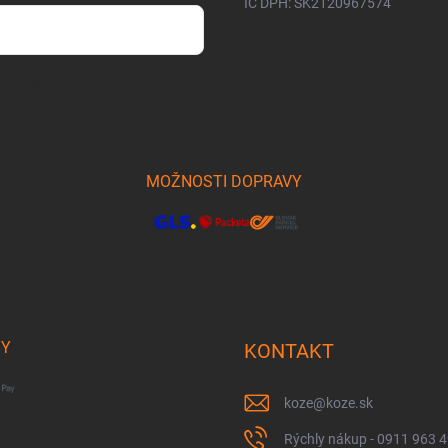
IČ DPH: SK2120967574
osobných údajov
MOŽNOSTI DOPRAVY
BY
KONTAKT
koze
@
koze.sk
Rýchly nákup - 0911 963 