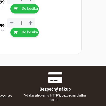
,99
DPH
Do košíka
−
+
,99
DPH
Do košíka
Bezpečný nákup
Vďaka šifrovaniu HTTPS, bezpečná platba
produkty
kartou.