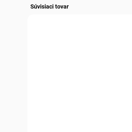
Súvisiaci tovar
NOVINKA
TIP NA
MILÁČIK ZÁKAZNÍKOV
SKLADOM
Podložka pre domáce
Luxu
zviera sivá
šv
€39,99
€7
€32,51 bez DPH
€65
Do košíka