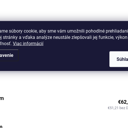
Univerzálny doplnok, ktorý zút
každý priestor. Sivá ovčia
meňte svoj domov na miesto
kožušina spája prirodzené tep
 pohodlia a štýlu s pravou
moderným vzhľadom a vytvá
ou kožušinou. Prírodný
príjemnú atmosféru na každý
riál, ktorý zahreje, zútulní a
ame súbory cookie, aby sme vám umožnili pohodlné prehliadan
deň. ...
mžite upúta pozornosť.
 stránky a vďaka analýze neustále zlepšovali jej funkcie, výkon
eľnosť.
Viac informácií
avenie
Súhl
Popis
Hodnotenie (1)
cm
€62
€51,21 bez 
cm