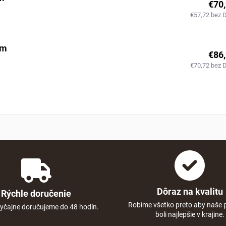
€70
€57,72 bez 
cm
€86
€70,72 bez 
Dôraz na kvalitu
Rýchle doručenie
Robíme všetko preto aby naše 
yčajne doručujeme do 48 hodín.
boli najlepšie v krajine.