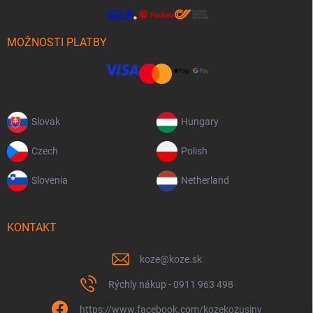
MOŽNOSTI PLATBY
Slovak
Hungary
Czech
Polish
Slovenia
Netherland
KONTAKT
koze
@
koze.sk
Rýchly nákup - 0911 963 498
https://www.facebook.com/kozekozusiny