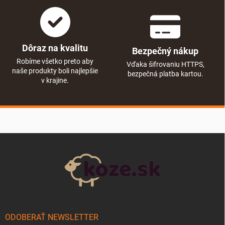
Dôraz na kvalitu
Bezpečný nákup
Robíme všetko preto aby
Vďaka šifrovaniu HTTPS,
naše produkty boli najlepšie
bezpečná platba kartou.
v krajine.
Zápätie
ODOBERAŤ NEWSLETTER