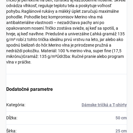
tričko je perfektné na beh, turistiku aj každodenné nosenie. Skvele
odvádza vlhkosť, reguluje teplotu tela a poskytuje voľnosť
pohybu.Raglánové rukávy a mäkký úplet zaručujú maximálne
pohodlie. Pohodlie bez kompromisov Merino vlna má
antibakteriálne vlastnosti – nezadržiava pachy ani po
opakovanom nosení.Tričko zostáva svieže, aj keď sa spotíš, a
hreje, aj keď navlhne. Priedušné a univerzálne Ľahká gramáž 135
g/m² robí z tohto trička ideálnu prvú vrstvu na leto, jar alebo ako
spodnú bielizeň do hôr.Merino vlna je prirodzene pružná a
nedráždi pokožku. Materiál: 100 % merino vlna, super fine (17,5
mikrónu)Gramáž: 135 g/m²Údržba: Ručné pranie alebo program
vlna v práčke.
Dodatočné parametre
Kategória
:
Dámske tričká a T-shirty
Dĺžka
:
50 cm
Šírka
:
25 cm