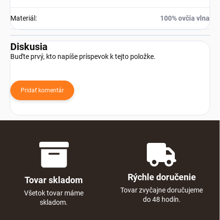
Materiál
:
100% ovčia vlna
Diskusia
Buďte prvý, kto napíše príspevok k tejto položke.
Pridať komentár
Rýchle doručenie
Tovar skladom
Tovar zvyčajne doručujeme
Všetok tovar máme
do 48 hodín.
skladom.