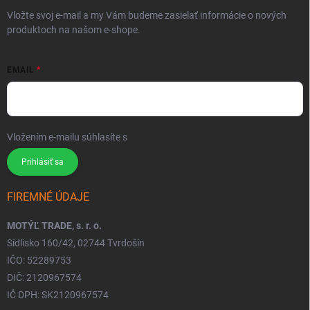
Vložte svoj e-mail a my Vám budeme zasielať informácie o nových
produktoch na našom e-shope.
EMAIL
Vložením e-mailu súhlasíte s
podmienkami ochrany osobných údajov
Prihlásiť sa
FIREMNÉ ÚDAJE
MOTÝĽ TRADE, s. r. o.
Sídlisko 160/42, 02744 Tvrdošín
IČO: 52289753
DIČ: 2120967574
IČ DPH: SK2120967574