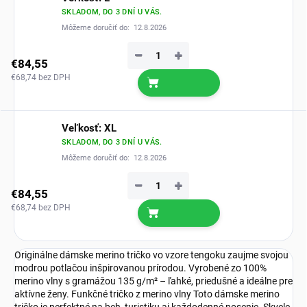
SKLADOM, DO 3 DNÍ U VÁS.
Môžeme doručiť do:
12.8.2026
−
+
€84,55
€68,74 bez DPH
Veľkosť: XL
SKLADOM, DO 3 DNÍ U VÁS.
Môžeme doručiť do:
12.8.2026
−
+
€84,55
€68,74 bez DPH
Originálne dámske merino tričko vo vzore tengoku zaujme svojou
modrou potlačou inšpirovanou prírodou. Vyrobené zo 100%
merino vlny s gramážou 135 g/m² – ľahké, priedušné a ideálne pre
aktívne ženy. Funkčné tričko z merino vlny Toto dámske merino