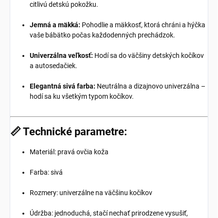
citlivú detskú pokožku.
Jemná a mäkká:
Pohodlie a mäkkosť, ktorá chráni a hýčka
vaše bábätko počas každodenných prechádzok.
Univerzálna veľkosť:
Hodí sa do väčšiny detských kočíkov
a autosedačiek.
Elegantná sivá farba:
Neutrálna a dizajnovo univerzálna –
hodí sa ku všetkým typom kočíkov.
📏 Technické parametre:
Materiál: pravá ovčia koža
Farba: sivá
Rozmery: univerzálne na väčšinu kočíkov
Údržba: jednoduchá, stačí nechať prirodzene vysušiť,