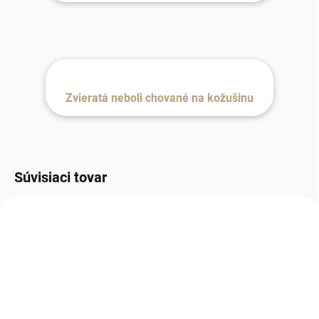
Zvieratá neboli chované na kožušinu
Súvisiaci tovar
VÝPREDAJ
MILÁČIK ZÁKAZNÍKOV
NAJLEPŠIE
HODNOTENÉ