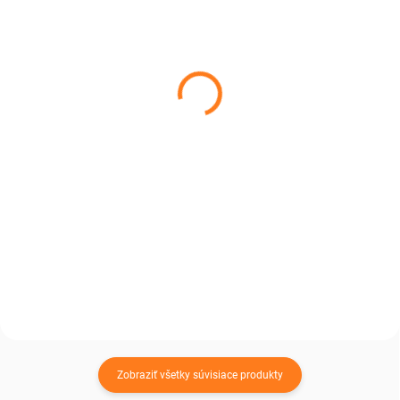
SKLADOM, DO 3 DNÍ U VÁS.
SKLADOM
Koberec z ovčích kožušín
Kožušinový pelech sivý
sivý 100 x 60 cm
60cm
€77,99
€94,99
€63,41 bez DPH
€77,23 bez DPH
Do košíka
Do košíka
Sivý koberec z ovčej kožušiny,
Raz si doň ľahne a už nebude
ktorý nenápadne doladí interiér
chcieť iný – mäkký kožušinový
tak, že začne pôsobiť premyslene
pelech mu dopraje teplo, pohodlie
a kompletne.
a pokojný spánok každý deň.
Zobraziť všetky súvisiace produkty