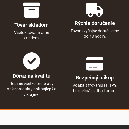
Rýchle doručenie
Tovar skladom
Tovar zvyčajne doručujeme
Všetok tovar máme
do 48 hodín.
skladom.
Dôraz na kvalitu
Bezpečný nákup
Robíme všetko preto aby
Vďaka šifrovaniu HTTPS,
naše produkty boli najlepšie
bezpečná platba kartou.
v krajine.
Zápätie