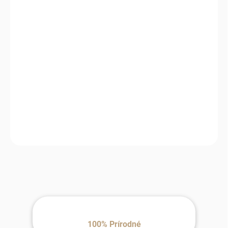
11.8.2026
MOŽNOSTI
DORUČENIA
−
+
Pridať do košíka
Skvelá podložka
Jemná a hrejivá podložka, ktorá spríjemní každú prechádzku a
vytvorí útulné miesto pre vaše dieťatko.
100% Prírodné