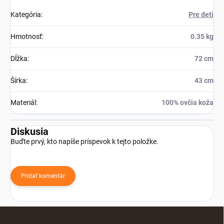
Kategória
:
Pre deti
Hmotnosť
:
0.35 kg
Dĺžka
:
72 cm
Šírka
:
43 cm
Materiál
:
100% ovčia koža
Diskusia
Buďte prvý, kto napíše príspevok k tejto položke.
Pridať komentár