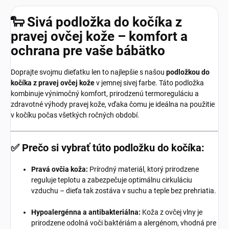
🐑 Sivá podložka do kočíka z
pravej ovčej kože – komfort a
ochrana pre vaše bábätko
Doprajte svojmu dieťatku len to najlepšie s našou
podložkou do
kočíka z pravej ovčej kože
v jemnej sivej farbe. Táto podložka
kombinuje výnimočný komfort, prirodzenú termoreguláciu a
zdravotné výhody pravej kože, vďaka čomu je ideálna na použitie
v kočíku počas všetkých ročných období.
✅ Prečo si vybrať túto podložku do kočíka:
Pravá ovčia koža:
Prírodný materiál, ktorý prirodzene
reguluje teplotu a zabezpečuje optimálnu cirkuláciu
vzduchu – dieťa tak zostáva v suchu a teple bez prehriatia.
Hypoalergénna a antibakteriálna:
Koža z ovčej vlny je
prirodzene odolná voči baktériám a alergénom, vhodná pre